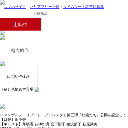
｜
スマホサイト
｜
バリアフリー上映
｜
タイムシート設置店募集
｜
（秘）色情めす市場
ロマンポルノ・リブート・プロジェクト第三弾『牝猫たち』公開を記念して
【監督】田中登
【キャスト】芹明香,花柳幻舟,宮下順子,絵沢萠子,萩原朔美