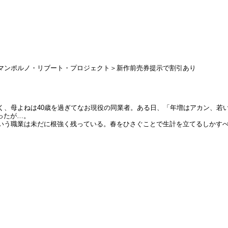
ロマンポルノ・リブート・プロジェクト＞新作前売券提示で割引あり
く、母よねは40歳を過ぎてなお現役の同業者。ある日、「年増はアカン、若
ったが…。
いう職業は未だに根強く残っている。春をひさぐことで生計を立てるしかす