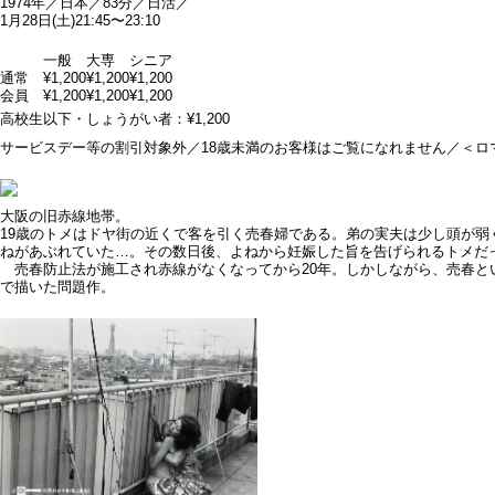
1974年／日本／83分／日活／
1月28日(土)
21:45〜23:10
一般
大専
シニア
通常
¥1,200
¥1,200
¥1,200
会員
¥1,200
¥1,200
¥1,200
高校生以下・しょうがい者：¥1,200
サービスデー等の割引対象外／18歳未満のお客様はご覧になれません／＜
大阪の旧赤線地帯。
19歳のトメはドヤ街の近くで客を引く売春婦である。弟の実夫は少し頭が弱
ねがあぶれていた…。その数日後、よねから妊娠した旨を告げられるトメだ
売春防止法が施工され赤線がなくなってから20年。しかしながら、売春と
で描いた問題作。