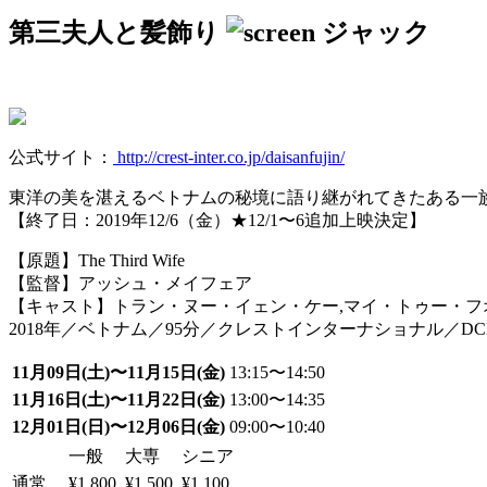
第三夫人と髪飾り
公式サイト：
http://crest-inter.co.jp/daisanfujin/
東洋の美を湛えるベトナムの秘境に語り継がれてきたある一
【終了日：2019年12/6（金）★12/1〜6追加上映決定】
【原題】The Third Wife
【監督】アッシュ・メイフェア
【キャスト】トラン・ヌー・イェン・ケー,マイ・トゥー・フ
2018年／ベトナム／95分／クレストインターナショナル／DC
11月09日(土)〜11月15日(金)
13:15〜14:50
11月16日(土)〜11月22日(金)
13:00〜14:35
12月01日(日)〜12月06日(金)
09:00〜10:40
一般
大専
シニア
通常
¥1,800
¥1,500
¥1,100