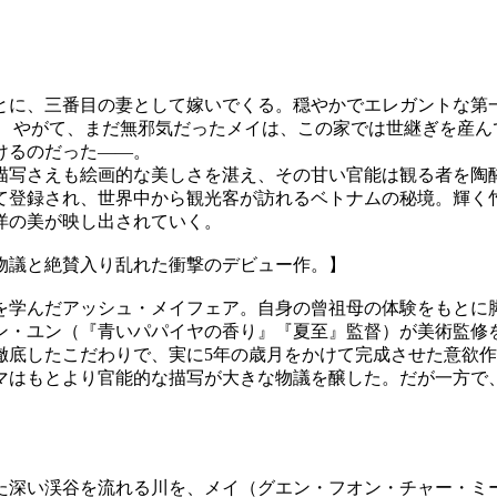
もとに、三番目の妻として嫁いでくる。穏やかでエレガントな
 やがて、まだ無邪気だったメイは、この家では世継ぎを産ん
けるのだった――。
描写さえも絵画的な美しさを湛え、その甘い官能は観る者を陶
て登録され、世界中から観光客が訪れるベトナムの秘境。輝く
洋の美が映し出されていく。
物議と絶賛入り乱れた衝撃のデビュー作。】
を学んだアッシュ・メイフェア。自身の曾祖母の体験をもとに脚
ン・ユン（『青いパパイヤの香り』『夏至』監督）が美術監修
徹底したこだわりで、実に5年の歳月をかけて完成させた意欲
はもとより官能的な描写が大きな物議を醸した。だが一方で、
れた深い渓谷を流れる川を、メイ（グエン・フオン・チャー・ミ