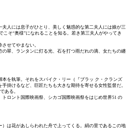
第一夫人には息子がひとり、美しく魅惑的な第二夫人には娘が三
でこそ“奥様”になれることを知る。若き第三夫人がやってき
酔させてやまない。
竹の翠、ランタンに灯る光、石を打つ雨だれの滴、女たちの纏
本を執筆。それをスパイク・リー（『ブラッ ク・クランズ
を手掛けるなど、巨匠たちも大きな期待を寄せる女性監督だ。
作である。
トロント国際映画祭、シカゴ国際映画祭をはじめ世界51 の
ー）は花があしらわれた舟で上ってくる。絹の里であるこの地