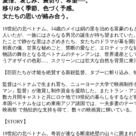
愛憎、哀しみ、裏切り、希望──。
移りゆく季節、色づく予感。
女たちの思いが絡み合う。
19世紀の北ベトナム。14歳のメイは絹の里を治める富豪の
人いたが、一族にはさらなる男児の誕生が待ち望まれていた。
たことで静かな里はさざめきたち、女たちのドラマが幕を開
初夜の儀、甘美な秘めごと、禁断の愛など、エロティックな
物語の舞台となる北ベトナムのチャンアンは、世界遺産とし
うアオザイの色彩…、スクリーンには壮大な自然を背景に東
【巨匠たちが才能を絶賛する新鋭監督。タブーに斬り込み、
監督はベトナムで生まれ育ち、ニューヨーク大学で映画制作
マン』監督）が激賞し制作資金を援助した。またトラン・ア
数カ月間キャストと共にロケ地で19世紀の暮らしをするなど
本国ベトナムをはじめ東南アジア諸国では、一夫多妻のテーマ
映画祭 で熱狂的な支持を得て、数々の映画賞に輝いている。
【STORY】
19世紀の北ベトナム。奇岩が連なる断崖絶壁の山々に囲ま