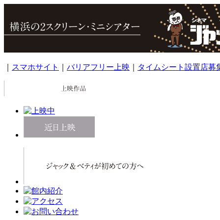
｜
スマホサイト
｜
バリアフリー上映
｜
タイムシート設置店募