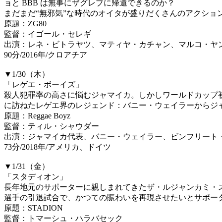
ョと BBB は無事にザグレブに帰還できるのか？
まだまだ“無邪気”な時代のオイタが盛りだくさんのアクショ
原題：ZG80
監督：イゴール・セレギ
出演：レネ・ビトラヤツ、マティヤ・カチャン、マルコ・ヤ
90分/2016年/クロアチア
▼1/30（木）
「レゲエ・ボーイズ」
殺人犯罪率の高さに悩むジャマイカ。しかしワールドカップ
に訪ねたレゲエ界のレジェンド：バニー・ウェイラーからジ
原題：Reggae Boyz
監督：ティル・シャウダー
出演：ジャマイカ代表、バニー・ウェイラー、ビンフリート
73分/2018年/アメリカ、ドイツ
▼1/31（金）
「スタディオン」
長年地元のサポーターに親しまれてきたザ・ルジャンカミ・
選手の引退試合で、かつての賑わいを再現させたいとサポー
原題：STADION
監督：トマーシュ・ハラバセック