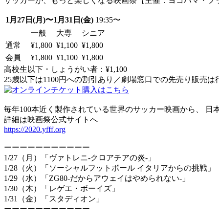
サッカーが、もっと楽しくなる映画祭【主催：ヨコハマ・フ
1月27日(月)〜1月31日(金)
19:35〜
一般
大専
シニア
通常
¥1,800
¥1,100
¥1,800
会員
¥1,800
¥1,100
¥1,800
高校生以下・しょうがい者：¥1,100
25歳以下は1100円への割引あり／劇場窓口での先売り販売
毎年100本近く製作されている世界のサッカー映画から、 
詳細は映画祭公式サイトへ
https://2020.yfff.org
ーーーーーーーーーーー
1/27（月）「ヴァトレニ-クロアチアの炎-」
1/28（火）「ソーシャルフットボール イタリアからの挑戦」
1/29（水）「ZG80-だからアウェイはやめられない-」
1/30（木）「レゲエ・ボーイズ」
1/31（金）「スタディオン」
ーーーーーーーーーーー