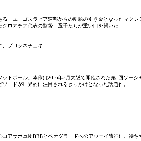
ある。ユーゴスラビア連邦からの離脱の引き金となったマクシ
たクロアチア代表の監督、選手たちが重い口を開いた。
ニ、プロシネチュキ
ットボール。本作は2016年2月大阪で開催された第1回ソー
ピソードが世界的に注目されるきっかけとなった話題作。
のコアサポ軍団BBBとベオグラードへのアウェイ遠征に。待ち