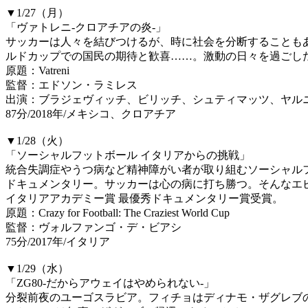
▼1/27（月）
「ヴァトレニ-クロアチアの炎-」
サッカーは人々を結びつけるが、時に社会を分断することも
ルドカップでの国民の期待と歓喜……。激動の日々を過ごし
原題：Vatreni
監督：エドソン・ラミレス
出演：ブラジェヴィッチ、ビリッチ、シュティマッツ、ヤル
87分/2018年/メキシコ、クロアチア
▼1/28（火）
「ソーシャルフットボール イタリアからの挑戦」
統合失調症やうつ病など精神障がい者が取り組むソーシャルフ
ドキュメンタリー。サッカーは心の病に打ち勝つ。そんなエ
イタリアアカデミー賞 最優秀ドキュメンタリー賞受賞。
原題：Crazy for Football: The Craziest World Cup
監督：ヴォルファンゴ・デ・ビアシ
75分/2017年/イタリア
▼1/29（水）
「ZG80-だからアウェイはやめられない-」
分裂前夜のユーゴスラビア。フィチョはディナモ・ザグレブ