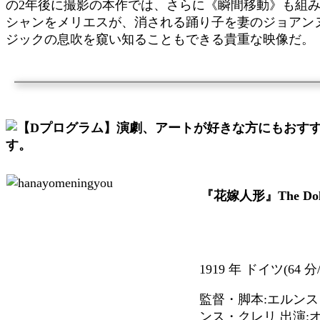
の2年後に撮影の本作では、さらに《瞬間移動》も組
シャンをメリエスが、消される踊り子を妻のジョアンヌ
ジックの息吹を窺い知ることもできる貴重な映像だ。
『花嫁人形』The Doll /
1919 年 ドイツ(64 
監督・脚本:エルンス
ンス・クレリ 出演: