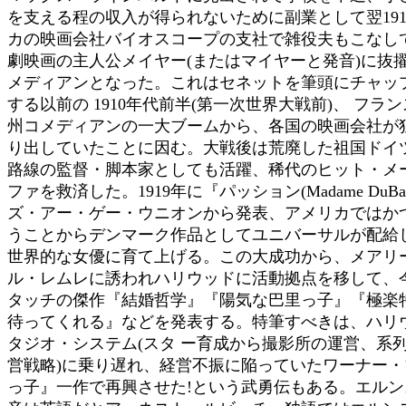
を支える程の収入が得られないために副業として翌19
カの映画会社バイオスコープの支社で雑役夫もこなしてい
劇映画の主人公メイヤー(またはマイヤーと発音)に抜
メディアンとなった。これはセネットを筆頭にチャッ
する以前の 1910年代前半(第一次世界大戦前)、 フ
州コメディアンの一大ブームから、各国の映画会社が
り出していたことに因む。大戦後は荒廃した祖国ドイ
路線の監督・脚本家としても活躍、稀代のヒット・メ
ファを救済した。1919年に『パッション(Madame DuB
ズ・アー・ゲー・ウニオンから発表、アメリカではか
うことからデンマーク作品としてユニバーサルが配給
世界的な女優に育て上げる。この大成功から、メアリ
ル・レムレに誘われハリウッドに活動拠点を移して、
タッチの傑作『結婚哲学』『陽気な巴里っ子』『極楽
待ってくれる』などを発表する。特筆すべきは、ハリ
タジオ・システム(スタ ー育成から撮影所の運営、系
営戦略)に乗り遅れ、経営不振に陥っていたワーナー
っ子』一作で再興させた!という武勇伝もある。エル