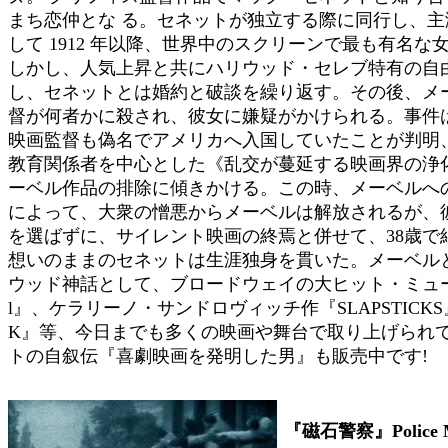
まち恋仲とな る。セネットが独立する際に同行し、
して 1912 年以降、世界中のスクリーンで最も有名な
しかし、人気上昇と共にハリウッド・セレブ特有の自
し、セネットとは婚約と破談を繰り返す。その後、メ
督が何者かに殺され、彼女に嫌疑がかけられる。事件
映画監督も偽名でアメリカへ入国していたことが判明
教育関係者を中心とした《乱交が蔓延する映画界の浄
ーベル作品の排除に傾きかける。この時、メーベルへ
によって、大衆の憎悪からメーベルは解放されるが、
を選ばずに、サイレント映画の終焉と併せて、38歳で
想いのままのセネットは生涯独身を貫いた。メーベル
ウッド神話として、ブロードウェイの大ヒット・ミュージカル
l』、ケラリーノ・サンドロヴィッチ作『SLAPSTICKS』
K』等、今日までも多くの映画や舞台で取り上げられ
トの自叙伝『喜劇映画を発明した男』も販売中です!
『磁石警察』Police Ma