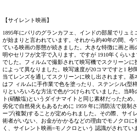
【サイレント映画】
1895年にパリのグランカフェ、インドの部屋でリュ
が始まりと言われています。それから約40年の間、今
ている映画の形態が続きました。大きな特徴に画と画
明やセリフが文字で入ります。ですが 1910年くらい
でした。フィルムで撮影されて映写機でスクリーンに
によって異なりました。映写速度が20コマですと1 秒
当てレンズを通してスクリーンに映し出されます。基
はフ ィルムに手作業で色を塗ったり、ステンシル(型
りといろいろな方法で色がつけられていました。当時
ト(硝酸塩)というダイナマイトと同じ素材だったため
劣化で自然発火もあるために 1959 年に消防法で規
ープ(複製)することが定められました。その際、サイ
術者がいない、お金がかかるなどの理由でモノクロに
く、サイレント映画=モノクロという 認識がされてい