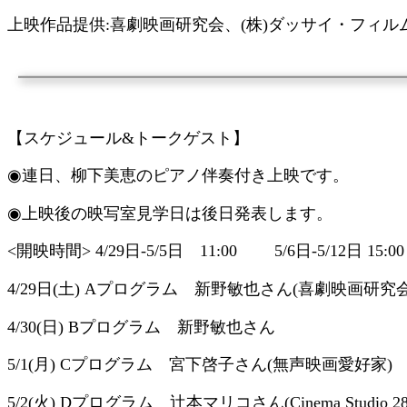
上映作品提供:喜劇映画研究会、(株)ダッサイ・フィル
【スケジュール&トークゲスト】
◉連日、柳下美恵のピアノ伴奏付き上映です。
◉上映後の映写室見学日は後日発表します。
<開映時間> 4/29日-5/5日 11:00
5/6日-5/12日 15:00
4/29日(土) Aプログラム 新野敏也さん(喜劇映画研究
4/30(日) Bプログラム 新野敏也さん
5/1(月) Cプログラム 宮下啓子さん(無声映画愛好家)
5/2(火) Dプログラム 辻本マリコさん(Cinema Studio 28