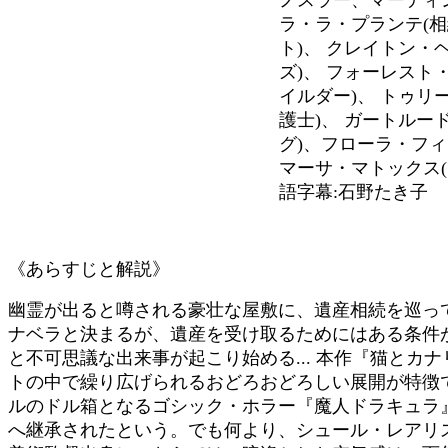
ラ・ラ・プランテ(
ト)、 クレイトン・
ズ)、 フォーレスト
イルダー)、 トゥリ
護士)、 ガートルー
グ)、フローラ・フィ
マーサ・マトックス
語字幕:石野たき子
《あらすじと解説》
幽霊が出ると噂される豪壮な屋敷に、遺産相続を巡っ
ナベラと決まるが、遺産を受け取るためにはある条件が
と不可思議な出来事が起こり始める... 本作『猫とカ
トの中で繰り広げられるおどろおどろしい展開が特徴
ルのドル箱となるゴシック・ホラー『魔人ドラキュラ
へ継承されたという。でも何より、シュール・レアリス