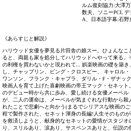
ルム復刻協力:大澤万
数夫、ソニーPCL デ
A、日本語字幕:石野
《あらすじと解説》
ハリウッド女優を夢見る片田舎の娘スー。ひょんなこ
ると、両親も家を処分してハリウッドへやって来る。
の利権を買わないかと現われて... 娯楽映画の礎を築
し、チャップリン、ビング・クロスビー、 キャロル
ワンソン、フランク・キャプラ、ダリル・F・ザナッ
映画人を育て上げた喜劇映画の帝王マック・セネット
のデビュー時から共に歩み、愛し続ける女優メーベル
が、二人の運命は、メーベルが気まぐれな行動から殺
れたことで悲劇へと向かう(まるでシリアスな映画のご
程で製作された、セネット渾身の長編!人生そのもの
を救済しようと、献身的なセネットの愛情がスタジオ
り、スリルあり、涙あり、サスペンスありと、伝説の