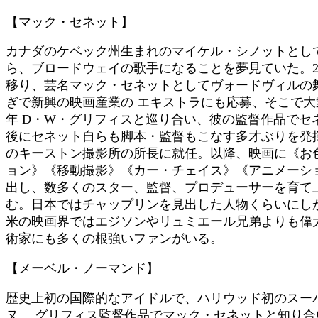
【マック・セネット】
カナダのケベック州生まれのマイケル・シノットとし
ら、ブロードウェイの歌手になることを夢見ていた。2
移り、芸名マック・セネットとしてヴォードヴィルの
ぎで新興の映画産業の エキストラにも応募、そこで
年 D・W・グリフィスと巡り合い、彼の監督作品でセ
後にセネット自らも脚本・監督もこなす多才ぶりを発揮し
のキーストン撮影所の所長に就任。以降、映画に《お
ョン》《移動撮影》《カー・チェイス》《アニメーシ
出し、数多くのスター、監督、プロデューサーを育て
む。日本ではチャップリンを見出した人物くらいにし
米の映画界ではエジソンやリュミエール兄弟よりも偉
術家にも多くの根強いファンがいる。
【メーベル・ノーマンド】
歴史上初の国際的なアイドルで、ハリウッド初のスー
ヌ。 グリフィス監督作品でマック・セネットと知り