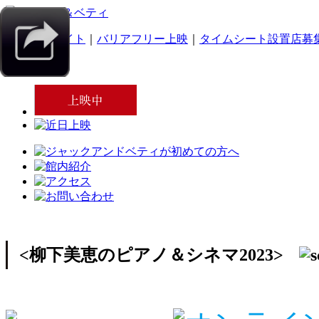
｜
スマホサイト
｜
バリアフリー上映
｜
タイムシート設置店募
<柳下美恵のピアノ＆シネマ2023>