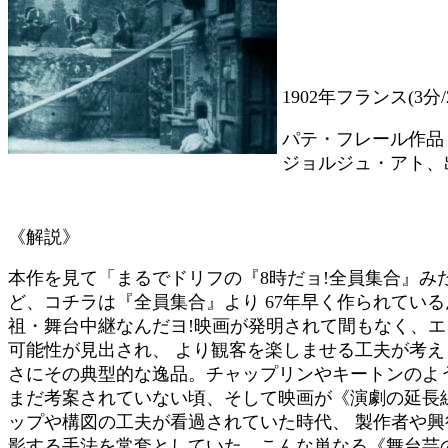
1902年フランス(3分/
パテ・フレール作品 
ジョルジュ・アト、
《解説》
本作を見て「まるでドリフの『8時だョ!全員集合』み
ど、コチラは『全員集合』より 67年早く作られている
祖・舞台中継なんだヨ!映画が発明されて間もなく、
可能性が見出され、 より観客を楽しませる工夫が考えら
さにその典型的な逸品。チャップリンやキートンのよ
まだ考案されていない頃、そして映画が《演劇の延長
ップや構図の工夫が看過されていた時代、 製作者や
影する手法を常套としていた。こんな単なる《舞台芸の