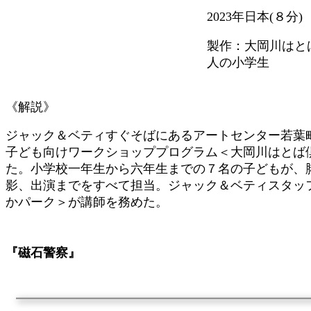
2023年
日本
(
８
分)
製作
：大岡川
はと
人の
小学生
《解説》
ジャック＆ベティすぐそばにあるアートセンター若葉
子ども向けワークショッププログラム＜大岡川はとば
た。小学校一年生から六年生までの７名の子どもが、
影、出演までをすべて担当。ジャック＆ベティスタッ
かパーク＞が講師を務めた。
『磁石警察』