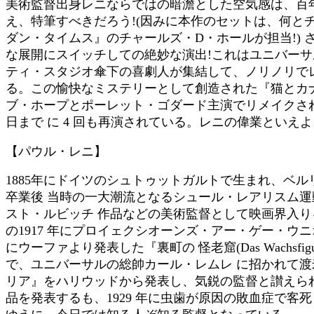
美術監督出身レニならではの暗澹とした空気感は、百
え、特筆すべきだろう!(因みに本作のセットは、何と
ダン・タイムス』のチャールズ・D・ホールが担当!) 
な展開にスイッチしての絶妙な演出!これはユニバー
ティ・スタジオ傘下の喜劇人が集結して、ノリノリで
る。この愉快なミステリーとして創造された『猫とカナ
ブ・ホープとポーレット・ゴダード主演でリメイクされ
日まで に 4 回も再演されている。レニの偉業といえ
【パウル・レニ】
1885年にドイツのシュトゥットガルトで生まれ、ベ
卒業後 当時の一大潮流となるシュール・レアリスム
スト・ルビッチ 作品などの美術監督として映画界入
の1917 年にプロイェクシオーンズ・アー・ゲー・ウニオ
にウーファより発表した『裏町の 怪老窟(Das Wachsfigure
で、ユニバーサルの総帥カール・レムレ に招かれて
リア』をハリウッドから発表し、気鋭の監督と讃えら
品を発表するも、1929 年に虫歯が原因の敗血症で客