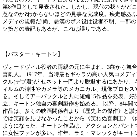
第8作目として発表された。しかし、現代の我々がど
意なのか?わからないほどの見事な完成度。疾走感あふ
メディの規範だ!尚、悪漢のボス役は役者不明、一部
ツ扮との表記もあるが、これは誤りである。
【バスター・キートン】
ヴォードヴィル役者の両親の元に生まれ、3歳から舞
喜劇人。 1917年、当時最もギャラの高い人気コメデ
クル(デブ君)が セネット一門より脱退するにあたり
ィルムの特性やカメラ等のメカニカル、現像プロセス
る。そしてアーバックルと共に短編15作品を発表、好評
立、キートン独自の喜劇製作を始める。 以降、8年間で
作品は、多くの映画関係者より《歴史上の傑作》と讃
では笑顔を見せなかったことから《笑わぬ喜劇王》《
ようになった。キートン作品は、アクションとパント
に女性ファンが多い。昨年、ラミ・マレックがキート