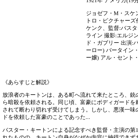
1921年 アメリカ(19
ジョゼフ・M・スケ
トロ・ピクチャーズ作
ケンク、監督:バス
ライン 撮影:エルジ
ド・ガブリー 出演:
ーロー) バータイン
ー嬢) アル・セント
《あらすじと解説》
放浪者のキートンは、ある町へ流れて来たところ、銃
ら暗殺を依頼される。同じ頃、富豪にボディガードを
されて断わり切れず受けてしまう。しかし、悪漢一味
ドを依頼した富豪のことであった...
バスター・キートンによる記念すべき監督・主演の第1作
れたものの、キートン自身がなぜか内容に納得できず