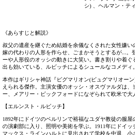
シ) 、ヘルマン・テ
《あらすじと解説》
叔父の遺産を継ぐため結婚を余儀なくされた女性嫌い
嫁の代わりの人形を作らせ、ごまかそうとするが...
ーや人形役のオッシの動きに大笑い。書き割りや着ぐ
出も効いている、ルビッチによるシュールなコメディ
本作はギリシャ神話『ピグマリオン(ピュグマリオーン
えられる傑作。主演女優のオッシ・オスヴァルダは、
ー、メアリー・ピックフォードになぞられて欧米で大
【エルンスト・ルビッチ】
1892年にドイツのベルリンで裕福なユダヤ教徒の服屋
の演劇部に入り、照明や美術を学ぶ。1911年にドイ
マックス・ラインハルトに見出されて学校を中退、小