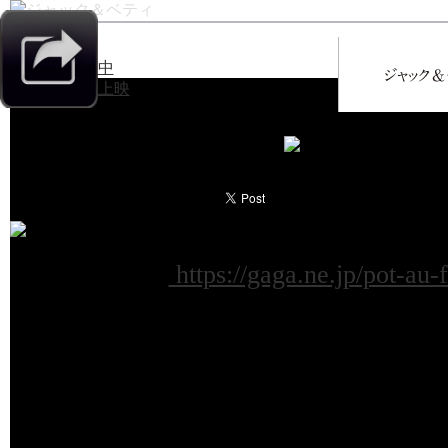
ポトフ 美食家と料理人
公式サイト：
https://gaga.ne.jp/pot-au-
【第76回カンヌ国際映画祭〈監督賞
に高めた二人に心と味覚を揺さぶら
メ映画の金字塔！
【終了日：2024年2/16（金）】