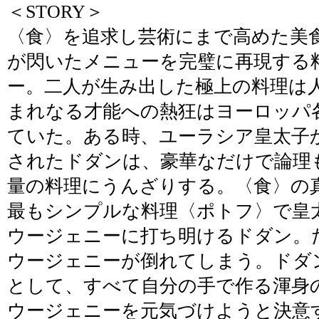
＜STORY＞
〈食〉を追求し芸術にまで高めた美
が閃いたメニューを完璧に再現する
ー。二人が生み出した極上の料理は
まれなる才能への熱狂はヨーロッパ
ていた。ある時、ユーラシア皇太子
されたドダンは、豪華なだけで論理
量の料理にうんざりする。〈食〉の
最もシンプルな料理〈ポトフ〉で皇
ウージェニーに打ち明けるドダン。
ウージェニーが倒れてしまう。ドダ
として、すべて自分の手で作る渾身
ウージェニーを元気づけようと決意す