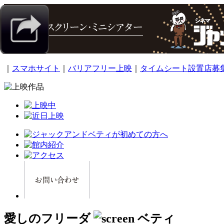
｜
スマホサイト
｜
バリアフリー上映
｜
タイムシート設置店募
愛しのフリーダ