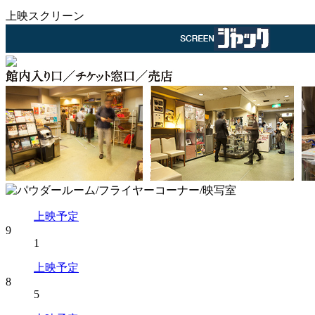
上映スクリーン
上映予定
9
1
上映予定
8
5