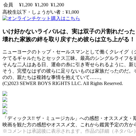
会員
¥1,200
¥1,200
¥1,200
高校生以下・しょうがい者：¥1,000
いけ好かないライバルは、実は双子の片割れだった
壊れた家族の絆を取り戻すため彼らは立ち上がる！
ニューヨークのトップ・セールスマンとして働くクレイグ（
ケてるギャルたちとセックス三昧。最高のシングルライフを
そんな二人はある日、運命の糸に引き寄せられるように、新
そう、完璧なはずの彼らに足りないものは家族だったのだ。
のの、親たちは複雑な事情を抱えていて……。
(C)2023 SEWER BOYS RIGHTS LLC. All Rights Reserved.
「ディックス!! ザ・ミュージカル」への感想・オススメ文・
映画を観た方の感想やオススメ文、これから鑑賞予定の方からの
※コメントは承認後に表示されます。作品の詳細（ネタバレ