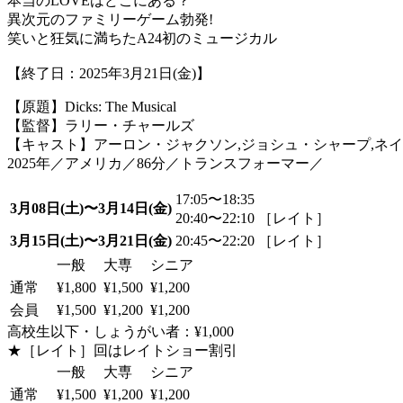
本当のLOVEはどこにある？
異次元のファミリーゲーム勃発!
笑いと狂気に満ちたA24初のミュージカル
【終了日：2025年3月21日(金)】
【原題】Dicks: The Musical
【監督】ラリー・チャールズ
【キャスト】アーロン・ジャクソン,ジョシュ・シャープ,ネ
2025年／アメリカ／86分／トランスフォーマー／
17:05〜18:35
3月08日(土)〜3月14日(金)
20:40〜22:10 ［レイト］
3月15日(土)〜3月21日(金)
20:45〜22:20 ［レイト］
一般
大専
シニア
通常
¥1,800
¥1,500
¥1,200
会員
¥1,500
¥1,200
¥1,200
高校生以下・しょうがい者：¥1,000
★［レイト］回はレイトショー割引
一般
大専
シニア
通常
¥1,500
¥1,200
¥1,200