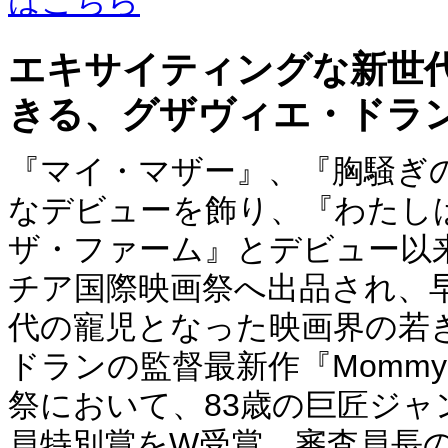
エキサイティングな新世
きる、グザヴィエ・ドラ
『マイ・マザー』、『胸騒ぎ
なデビューを飾り、『わたし
ザ・ファーム』とデビュー以
チア国際映画祭へ出品され、
代の寵児となった映画界の若
ドランの監督最新作『Mommy
祭において、83歳の巨匠ジ
員特別賞をW受賞、審査員長