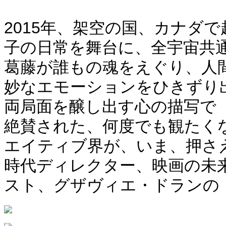
2015年、架空の国、カナダ
子の日常を舞台に、全宇宙共
葛藤が誰もの魂をえぐり、人
妙なエモーションをひきずり
両局面を醸し出す心の描写で
絶賛された、何度でも観たく
エイティブ界が、いま、押さ
時代ディレクター、映画の未
スト、グザヴィエ・ドランの