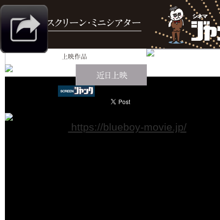
ブルーボーイ事件
公式サイト：
https://blueboy-movie.jp/
私たちは、ずっとここにいた。
【終了日：2026年2月6日(金)】
【監督】飯塚花笑
【キャスト】中川未悠,前原滉,中村中,イズミ
2025年／日本／106分／日活、KDDI／
1月24日(土)〜1月30日(金)
16:15〜18:10
1月31日(土)〜2月06日(金)
12:05〜14:00