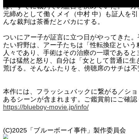
は、すでに裁判での証言を決めていた。一方
元締めとして働くメイ（中村 中）も証人を
んな裁判は茶番だとバカにする。
ついにアー子が証言に立つ日がやってきた。
たい狩野は、アー子たちは「性転換症という
人々であり、手術はその治療の一環であると
子は猛然と怒り、自分は「女として普通に生
荒げる。そんなふたりを、傍聴席のサチは不
本作には、フラッシュバックに繋がる／ショ
あるシーンが含まれます。ご鑑賞前にご確認
https://blueboy-movie.jp/info/
(C)2025「ブルーボーイ事件」製作委員会