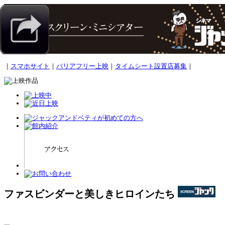
｜
スマホサイト
｜
バリアフリー上映
｜
タイムシート設置店募集
｜
ファスビンダーと美しきヒロインたち