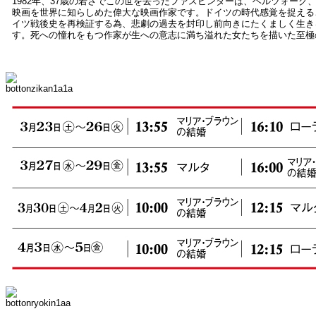
1982年、37歳の若さでこの世を去ったファスビンダーは、ヘルツォーク
映画を世界に知らしめた偉大な映画作家です。ドイツの時代感覚を捉える
イツ戦後史を再検証する為、悲劇の過去を封印し前向きにたくましく生きる
す。死への憧れをもつ作家が生への意志に満ち溢れた女たちを描いた至極