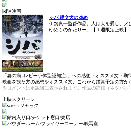
関連映画
シバ 縄文犬のゆめ
伊勢真一監督作品。人は犬を愛し、犬
ゆめものがたりー。【１週限定上映】
「妻の病 -レビー小体型認知症-」への感想・オススメ文・期
映画を観た方の感想やオススメ文、これから鑑賞予定の方からの
※コメントは承認後に表示されます。作品の詳細（ネタバレ
上映スクリーン