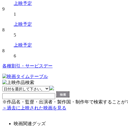
上映予定
9
1
上映予定
8
5
上映予定
8
6
各種割引・サービスデー
※作品名・監督・出演者・製作国・制作年で検索することが
＞過去に上映された映画を見る
映画関連グッズ