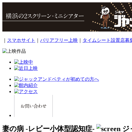
｜
スマホサイト
｜
バリアフリー上映
｜
タイムシート設置店募
妻の病 -レビー小体型認知症-