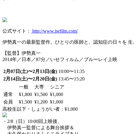
公式サイト：
http://www.isefilm.com/
伊勢真一の最新監督作。ひとりの医師と、認知症の日々を 生き
【監督】伊勢真一
2014年／日本／87分／いせフィルム／ブルーレイ上映
2月07日(土)〜2月13日(金)
10:00〜11:35
2月14日(土)〜2月20日(金)
13:45〜15:20
一般
大専
シニア
通常
¥1,800
¥1,500
¥1,000
会員
¥1,500
¥1,200
¥1,000
高校生以下・しょうがい者：¥1,000
・2/8（日）10:00回上映後、
伊勢真一監督による舞台挨拶＆
大久保かおりさんミニライブあり