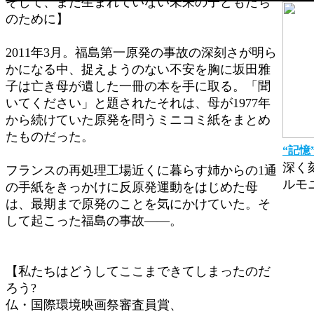
そして、まだ生まれていない未来の子どもたち
のために】
2011年3月。福島第一原発の事故の深刻さが明ら
かになる中、捉えようのない不安を胸に坂田雅
子は亡き母が遺した一冊の本を手に取る。「聞
いてください」と題されたそれは、母が1977年
から続けていた原発を問うミニコミ紙をまとめ
たものだった。
“記憶
深く
フランスの再処理工場近くに暮らす姉からの1通
ルモ
の手紙をきっかけに反原発運動をはじめた母
は、最期まで原発のことを気にかけていた。そ
して起こった福島の事故——。
【私たちはどうしてここまできてしまったのだ
ろう?
仏・国際環境映画祭審査員賞、