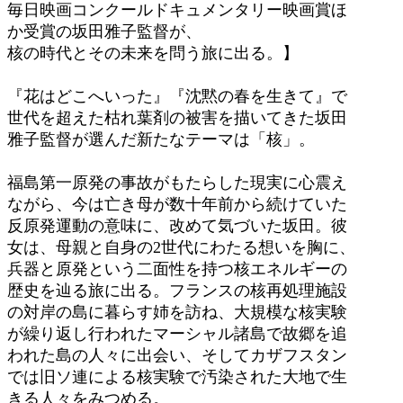
毎日映画コンクールドキュメンタリー映画賞ほ
か受賞の坂田雅子監督が、
核の時代とその未来を問う旅に出る。】
『花はどこへいった』『沈黙の春を生きて』で
世代を超えた枯れ葉剤の被害を描いてきた坂田
雅子監督が選んだ新たなテーマは「核」。
福島第一原発の事故がもたらした現実に心震え
ながら、今は亡き母が数十年前から続けていた
反原発運動の意味に、改めて気づいた坂田。彼
女は、母親と自身の2世代にわたる想いを胸に、
兵器と原発という二面性を持つ核エネルギーの
歴史を辿る旅に出る。フランスの核再処理施設
の対岸の島に暮らす姉を訪ね、大規模な核実験
が繰り返し行われたマーシャル諸島で故郷を追
われた島の人々に出会い、そしてカザフスタン
では旧ソ連による核実験で汚染された大地で生
きる人々をみつめる。