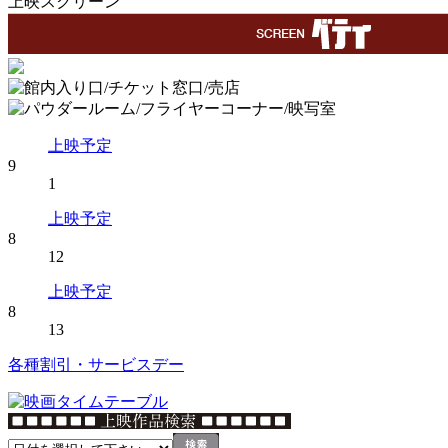
上映スクリーン
上映予定
9
1
上映予定
8
12
上映予定
8
13
各種割引・サービスデー