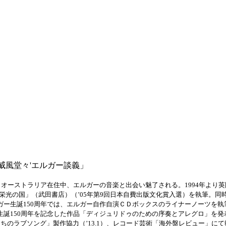
威風堂々'エルガー談義」
トラリア在住中、エルガーの音楽と出会い魅了される。1994年より英国エルガ
と栄光の国」（武田書店）（’05年第9回日本自費出版文化賞入選）を執筆。
ルガー生誕150周年では、エルガー自作自演ＣＤボックスのライナーノーツを
生誕150周年を記念した作品「ディジュリドゥのための序奏とアレグロ」を発
天才たちのラブソング」製作協力（’13.1）、レコード芸術「海外盤レビュー」に