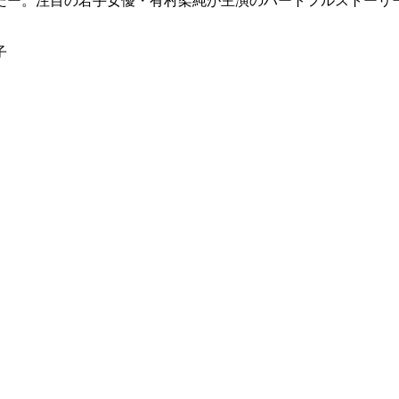
たー。注目の若手女優・有村架純が主演のハートフルストーリ
子