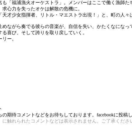
も「福浦漁火オーケストラ」。メンバーはここで働く漁師たち
、求心力を失ったオケは解散の危機に。
天才少女指揮者、リトル・マエストラ出現！」と、町の人々は大
止めながら奏でる彼らの音楽が、自信を失い、かたくなになっ
する喜び、そして誇りを取り戻していく。
ーリー。
ト
期待コメントなどをお待ちしております。facebookに投
）に触れられたコメントなどは表示されません。ご了承くださ