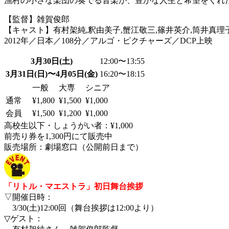
漁村の小さな楽団の奏でる音楽が、豊かな人生と希望をくれ
【監督】雑賀俊郎
【キャスト】有村架純,釈由美子,蟹江敬三,篠井英介,筒井真理
2012年／日本／108分／アルゴ・ピクチャーズ／DCP上映
3月30日(土)
12:00〜13:55
3月31日(日)〜4月05日(金)
16:20〜18:15
一般
大専
シニア
通常
¥1,800
¥1,500
¥1,000
会員
¥1,500
¥1,200
¥1,000
高校生以下・しょうがい者：¥1,000
前売り券を1,300円にて販売中
販売場所：劇場窓口（公開前日まで）
「リトル・マエストラ」初日舞台挨拶
▽開催日時：
3/30(土)12:00回（舞台挨拶は12:00より）
▽ゲスト：