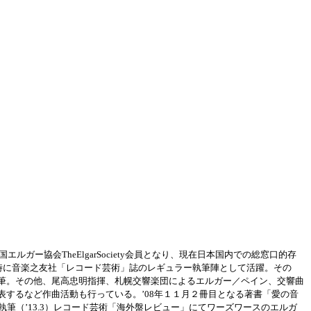
ー協会TheElgarSociety会員となり、現在日本国内での総窓口的存
同時に音楽之友社「レコード芸術」誌のレギュラー執筆陣として活躍。その
執筆。その他、尾高忠明指揮、札幌交響楽団によるエルガー／ペイン、交響曲
表するなど作曲活動も行っている。’08年１１月２冊目となる著書「愛の音
て執筆（’13.3）レコード芸術「海外盤レビュー」にてワーズワースのエルガ