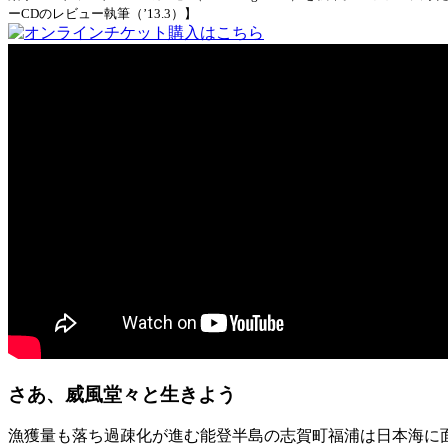
ーCDのレビュー執筆（’13.3）】
さあ、威風堂々と生きよう
漁獲量も落ち過疎化が進む能登半島の志賀町福浦は日本海に