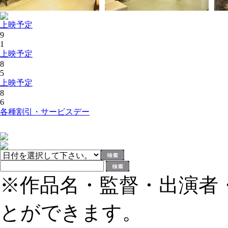
上映予定
9
1
上映予定
8
5
上映予定
8
6
各種割引・サービスデー
※作品名・監督・出演者
とができます。