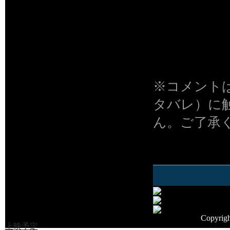
映画を観た
の方からの
facebo
い。
※コメント
タバレ）に
ん。ご了承
上映スクリ
Copyrig
上映予定