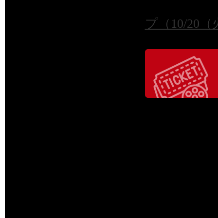
販売場所：
プ（10/20
前売り券特