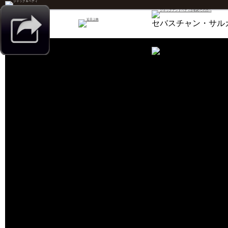
セバスチャン・サルガ
公式サイト
神の眼を持
ム・ヴェン
ー！
【原題】Le sel 
【監督】ビ
サルガド
【キャスト
2014年／
トランスフォ