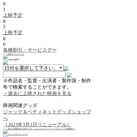
9
1
上映予定
8
5
上映予定
8
6
各種割引・サービスデー
※作品名・監督・出演者・製作国・制作
年で検索することができます。
＞過去に上映された映画を見る
映画関連グッズ
ジャック＆ベティネットグッズショップ
へ
（2023年3月1日リニューアル）