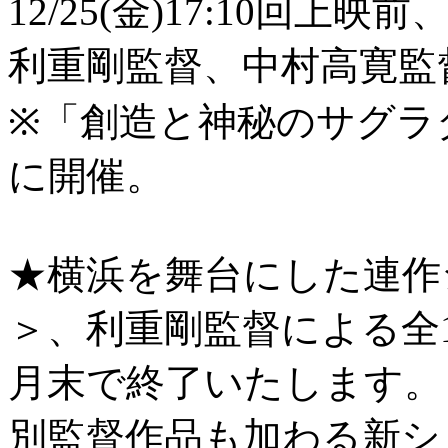
12/25(金)17:10回上映前
利重剛監督、中村高寛監
※「創造と神秘のサグラ
に開催。
★横浜を舞台にした連作ショ
＞、利重剛監督による全1
月末で終了いたします。
別監督作品も加わる新シリ