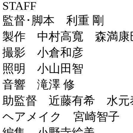
STAFF
監督･脚本 利重 剛
製作 中村高寬 森満康
撮影 小倉和彦
照明 小山田智
音響 滝澤 修
助監督 近藤有希 水元
ヘアメイク 宮崎智子
編集 小野寺絵美