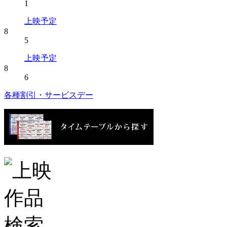
1
上映予定
8
5
上映予定
8
6
各種割引・サービスデー