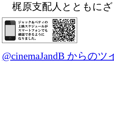
梶原支配人とともにざ
@cinemaJandB からの