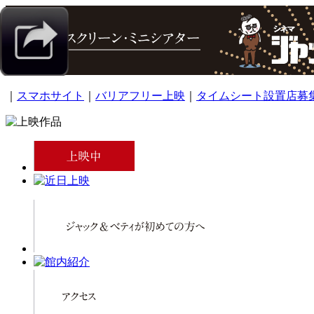
｜
スマホサイト
｜
バリアフリー上映
｜
タイムシート設置店募