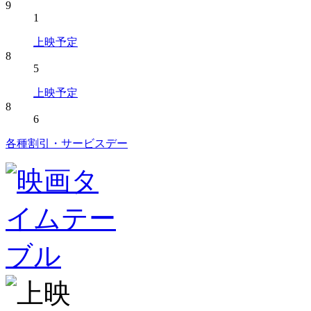
9
1
上映予定
8
5
上映予定
8
6
各種割引・サービスデー