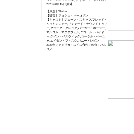
2025年8月15日(金)】
【原題】Thelma
【監督】ジョシュ・マーゴリン
【キャスト】ジューン・スキッブ,フレッド・
ヘッキンジャー,リチャード・ラウンドトゥリ
ー,クラーク・グレッグ,パーカー・ポージー,
マルコム・マクダウェル,ニコール・バイヤ
ー,クイン・ベスウィック,コーラル・ペーニ
ャ,エイダン・フィスク,バニー・レビン
2025年／アメリカ・スイス合作／99分／パル
コ／