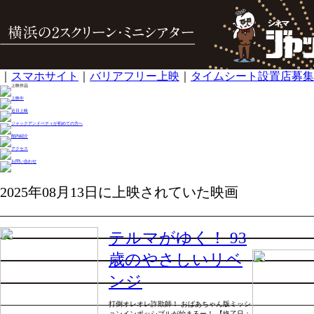
｜
スマホサイト
｜
バリアフリー上映
｜
タイムシート設置店募集
2025年08月13日に上映されていた映画
テルマがゆく！ 93
歳のやさしいリベ
ンジ
打倒オレオレ詐欺師！ おばあちゃん版ミッシ
ョンインポッシブルが始まるー！ 【終了日：