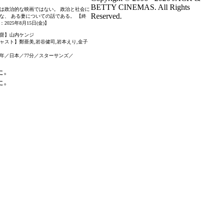
BETTY CINEMAS. All Rights
は政治的な映画ではない。 政治と社会に
Reserved.
な、 ある妻についての話である。 【終
：2025年8月15日(金)】
督】山内ケンジ
ャスト】鄭亜美,岩谷健司,岩本えり,金子
25年／日本／77分／スターサンズ／
た。
た。