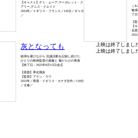
【キャスト】デミ・ムーア,マーガレット・ク
これ
アリー,デニス・クエイド
敏感
2024年／イギリス・フランス／142分／ギャガ
了日
／
【監
【キ
岳憲
20
上映は終了しまし
灰となっても
上映は終了しまし
銃弾を避けながら 抗議活動を記録し続けた、
ひとりの映画監督の葛藤と 傷だらけの香港
【終了日：2025年8月15日(金)】
【原題】寧化飛灰
【監督】アラン・ラウ
2023年／香港・イギリス・カナダ合作／118分
／太秦／