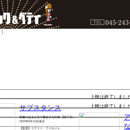
｜
上映は終了しまし
上映は終了しまし
サブスタンス
想像のはるか先で暴走する狂気 【終了日：
2025年8月15日(金)】
【監督】コラリー・ファルジャ