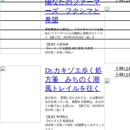
上映は
陽なたのファーマ
ーズ フクシマと
希望
原発事故から復活し、エネルギーづくりを始
めたファーマーたちの挑戦と成長のストーリ
ー 【終了日：2025年10月24日（金）】
【監督】小原浩靖
【キャスト】近藤恵,樋口英明,大島堅一
2025年／日本／99分／
上映は
Dr.カキゾエ歩く処
上映は
方箋 みちのく潮
風トレイルを往く
歩け歩け。 逆境に立たされても、人は復活す
る力を持っている。 格闘する医師は、みちの
くの旅でなにを見たか。 【終了日：2025年10
月24日（金）】
【監督】野澤和之
【キャスト】垣添忠生
2024年／日本／120分／武蔵野エンタテインメ
ント／