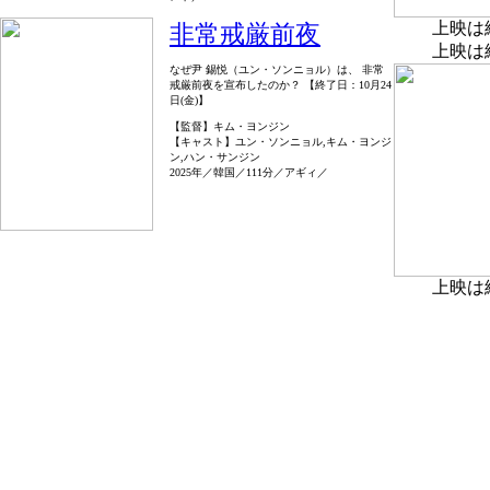
上映は
非常戒厳前夜
上映は
なぜ尹 錫悦（ユン・ソンニョル）は、 非常
戒厳前夜を宣布したのか？ 【終了日：10月24
日(金)】
【監督】キム・ヨンジン
【キャスト】ユン・ソンニョル,キム・ヨンジ
ン,ハン・サンジン
2025年／韓国／111分／アギィ／
上映は