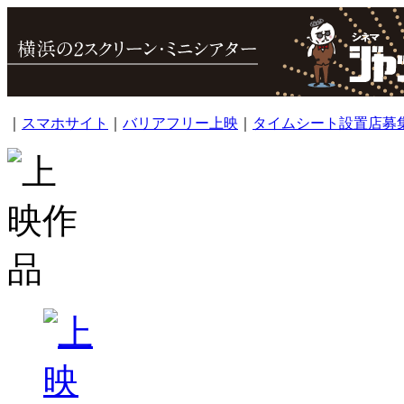
｜
スマホサイト
｜
バリアフリー上映
｜
タイムシート設置店募