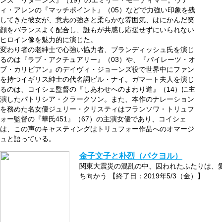
ンズ リターンズ』（19）のエミリー・モーティマー。ウデ
ィ・アレンの『マッチポイント』（05）などで力強い印象を残
してきた彼女が、意志の強さと柔らかな雰囲気、はにかんだ笑
顔をバランスよく配合し、誰もが共感し応援せずにいられない
ヒロイン像を魅力的に演じた。
変わり者の老紳士で心強い協力者、ブランディッシュ氏を演じ
るのは『ラブ・アクチュアリー』（03）や、『パイレーツ・オ
ブ・カリビアン』のデイヴィ・ジョーンズ役で世界中にファン
を持つイギリス紳士の代名詞ビル・ナイ。ガマート夫人を演じ
るのは、コイシェ監督の『しあわせへのまわり道』（14）に主
演したパトリシア・クラークソン。また、本作のナレーション
を務めた名女優ジュリー・クリスティはフランソワ・トリュフ
ォー監督の『華氏451』（67）の主演女優であり、コイシェ
は、この声のキャスティングはトリュフォー作品へのオマージ
ュと語っている。
金子文子と朴烈（パクヨル）
関東大震災の混乱の中、囚われたふたりは、
ち向かう 【終了日：2019年5/3（金）】