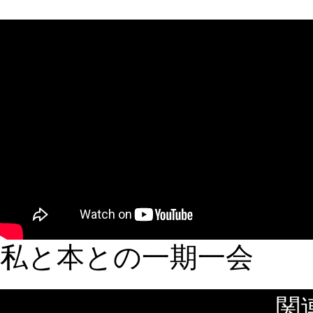
私と本との一期一会
【英国ブッカー賞受賞作家ペネロピ・フィッツジェラルドの原
関
作を『死ぬまでにしたい10のこと』のイザベル・コイシェ監督