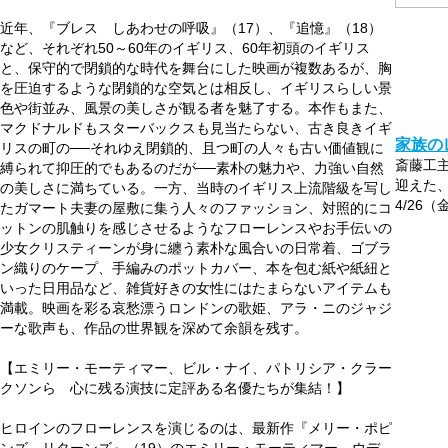
近年、『ブレス しあわせの呼吸』（17）、『追憶』（18）
など、それぞれ50～60年のイギリス、60年初頭のイギリス
と、保守的で閉鎖的な時代を舞台にした映画が複数あるが、胸
を圧迫するような閉鎖的な空気とは相反し、イギリスらしい景
色や街並み、風景の美しさが観る者を魅了する。本作もまた、
マクドナルドもスターバックスも見当たらない、古き良きイギ
家族の
リスの町の──それゆえ閉鎖的、且つ町の人々も古い価値観に
斎藤工
縛られて抑圧的でもあるのだが──素朴の魅力や、力強い自然
迎えた、
の美しさに満ちている。一方、当時のイギリス上流階級を写し
4/26（
たガマート夫妻の屋敷に集う人々のファッション、対照的にコ
ットンの肌触りを感じさせるようなフローレンスやお手伝いの
少女クリスティーンが身に纏う素朴な風合いの日常着、ゴブラ
ン織りのケープ、手編みのポットカバー、本を包む紙や紙紐と
いった日用品など、雑貨好きの女性にはたまらないアイテムも
満載。映画を彩る哀愁漂うロンドンの歌姫、アラ・ニのジャジ
ーな歌声も、作品の世界観を深めて余韻を残す。
【エミリー・モーティマー、ビル・ナイ、パトリシア・クラー
クソンら 心に残る演技に定評ある名優たちが集結！】
ヒロインのフローレンスを演じるのは、最新作『メリー・ポピ