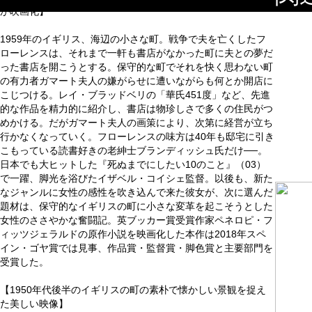
が映画化】
1959年のイギリス、海辺の小さな町。戦争で夫を亡くしたフ
ローレンスは、それまで一軒も書店がなかった町に夫との夢だ
った書店を開こうとする。保守的な町でそれを快く思わない町
の有力者ガマート夫人の嫌がらせに遭いながらも何とか開店に
こじつける。レイ・ブラッドベリの「華氏451度」など、先進
的な作品を精力的に紹介し、書店は物珍しさで多くの住民がつ
めかける。だがガマート夫人の画策により、次第に経営が立ち
行かなくなっていく。フローレンスの味方は40年も邸宅に引き
こもっている読書好きの老紳士ブランディッシュ氏だけ──。
日本でも大ヒットした『死ぬまでにしたい10のこと』（03）
で一躍、脚光を浴びたイザベル・コイシェ監督。以後も、新た
なジャンルに女性の感性を吹き込んで来た彼女が、次に選んだ
題材は、保守的なイギリスの町に小さな変革を起こそうとした
女性のささやかな奮闘記。英ブッカー賞受賞作家ペネロピ・フ
ィッツジェラルドの原作小説を映画化した本作は2018年スペ
イン・ゴヤ賞では見事、作品賞・監督賞・脚色賞と主要部門を
受賞した。
【1950年代後半のイギリスの町の素朴で懐かしい景観を捉え
た美しい映像】