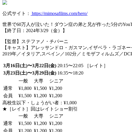
公式サイト：
https://mimosafilms.com/hero/
世界で60万人が泣いた！ダウン症の弟と兄が作った5分のYou
【終了日：2024年3/29（金）】
【監督】ステファノ・チパーニ
【キャスト】アレッサンドロ・ガスマン,イザベラ・ラゴネー
2019年／イタリア,スペイン／102分／ミモザフィルムズ／DC
3月16日(土)〜3月22日(金)
20:15〜22:05 ［レイト］
3月23日(土)〜3月29日(金)
16:35〜18:20
一般
大専
シニア
通常
¥1,800
¥1,500
¥1,200
会員
¥1,500
¥1,200
¥1,200
高校生以下・しょうがい者：¥1,000
★［レイト］回はレイトショー割引
一般
大専
シニア
通常
¥1,500
¥1,200
¥1,200
会員
¥1,200
¥1,200
¥1,200