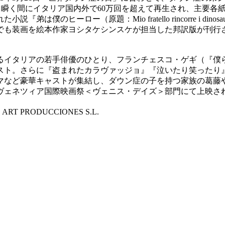
るや、瞬く間にイタリア国内外で60万回を超えて再生され、主要
は僕のヒーロー（原題：Mio fratello rincorre i 
本でも装画を絵本作家ヨシタケシンスケが担当した邦訳版が刊行
るイタリアの若手俳優のひとり、フランチェスコ・ゲギ（『僕
スト。さらに『盗まれたカラヴァッジョ』『泣いたり笑ったり
マなど豪華キャストが集結し、ダウン症の子を持つ家族の葛藤
回ヴェネツィア国際映画祭＜ヴェニス・デイズ＞部門にて上映さ
 ART PRODUCCIONES S.L.