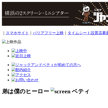
｜
スマホサイト
｜
バリアフリー上映
｜
タイムシート設置店募
弟は僕のヒーロー