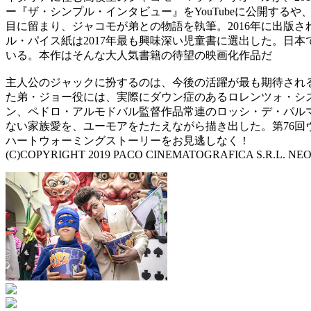
ー『ザ・シンプル・インタビュー』をYouTubeに公開す
目に留まり、ジャコモが弟との物語を執筆。2016年に出版された小説『弟
ル・パイス紙は2017年最も興味深い児童書に選出した。日
いる。本作はそんな大人気書籍の待望の映画化作品だ
主人公のジャックに扮するのは、今後の活躍が最も期待され
た弟・ジョー役には、実際にダウン症のあるロレンツォ・シ
ン、ペドロ・アルモドバル監督作品常連のロッシ・デ・パル
ない家族愛を、ユーモアをたたえながら描き出した。第76
ハートウォーミングストーリーをお見逃しなく！
(C)COPYRIGHT 2019 PACO CINEMATOGRAFICA S.R.L. NEO