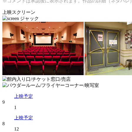
※コメントは承認後に表示されます。作品の詳細（ネタバレ
上映スクリーン
上映予定
9
1
上映予定
8
12