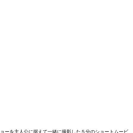
弟ジョーを主人公に据えて一緒に撮影した５分のショートムービ