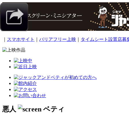
｜
スマホサイト
｜
バリアフリー上映
｜
タイムシート設置店募
悪人