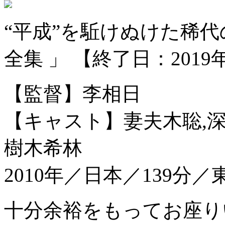
“平成”を駈けぬけた稀
全集 」 【終了日：201
【監督】李相日
【キャスト】妻夫木聡,深
樹木希林
2010年／日本／139分／
十分余裕をもってお座り