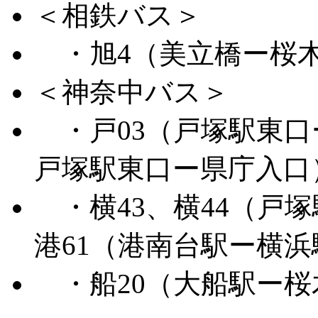
＜相鉄バス＞
・旭4（美立橋ー桜
＜神奈中バス＞
・戸03（戸塚駅東口
戸塚駅東口ー県庁入口
・横43、横44（戸
港61（港南台駅ー横
・船20（大船駅ー桜