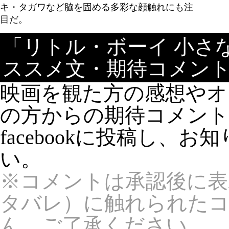
キ・タガワなど脇を固める多彩な顔触れにも注
目だ。
「リトル・ボーイ 小さ
ススメ文・期待コメン
映画を観た方の感想やオ
の方からの期待コメン
facebookに投稿し、
い。
※コメントは承認後に表
タバレ）に触れられた
ん。ご了承ください。