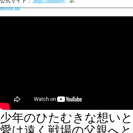
公式サイト：
http://littleboy-
movie.jp/
少年のひたむきな想いと
愛は遠く戦場の父親へと