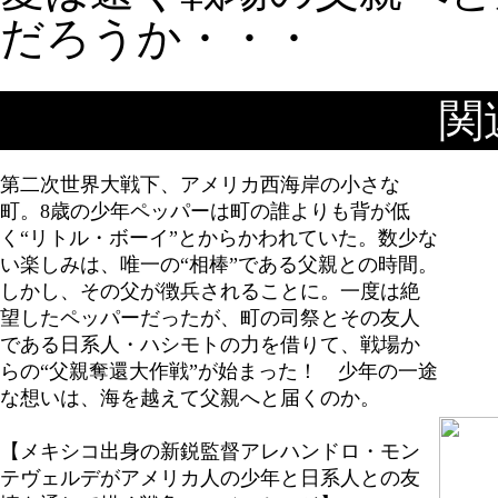
だろうか・・・
【「パパは、ボクがきっと呼び戻すんだ」8歳の
関
小さな手が、世界を変える＿】
第二次世界大戦下、アメリカ西海岸の小さな
町。8歳の少年ペッパーは町の誰よりも背が低
く“リトル・ボーイ”とからかわれていた。数少な
い楽しみは、唯一の“相棒”である父親との時間。
しかし、その父が徴兵されることに。一度は絶
望したペッパーだったが、町の司祭とその友人
である日系人・ハシモトの力を借りて、戦場か
らの“父親奪還大作戦”が始まった！ 少年の一途
な想いは、海を越えて父親へと届くのか。
【メキシコ出身の新鋭監督アレハンドロ・モン
テヴェルデがアメリカ人の少年と日系人との友