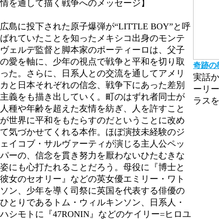
情を通して描く戦争へのメッセージ】
広島に投下された原子爆弾が“LITTLE BOY”と呼
ばれていたことを知ったメキシコ出身のモンテ
ヴェルデ監督と脚本家のポーティーロは、父子
の愛を軸に、少年の視点で戦争と平和を切り取
奇跡の
った。さらに、日系人との交流を通してアメリ
実話
カと日本それぞれの信念、戦争下にあった差別
ーリ
主義をも描き出していく。町のはずれ者同士が
ラスを
人種や年齢を超えた友情を紡ぎ、人を許すこと
が世界に平和をもたらすのだということに改め
て気づかせてくれる本作。ほぼ演技未経験のジ
ェイコブ・サルヴァーティが演じる主人公ペッ
パーの、信念を貫き努力を厭わないひたむきな
姿にも心打たれることだろう。母役に『博士と
彼女のセオリー』などの英女優エミリー・ワト
ソン、少年を導く司祭に英国を代表する俳優の
ひとりであるトム・ウィルキンソン、日系人・
ハシモトに『47RONIN』などのケイリー=ヒロユ