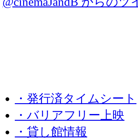
@cinemaJandB からの
・発行済タイムシート
・バリアフリー上映
・貸し館情報