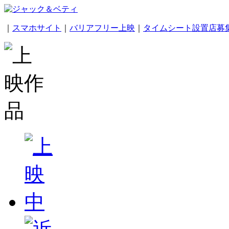
｜
スマホサイト
｜
バリアフリー上映
｜
タイムシート設置店募