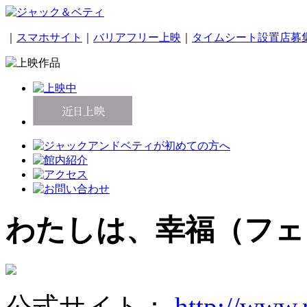
｜
スマホサイト
｜
バリアフリー上映
｜
タイムシート設置店募
わたしは、幸福（フ
公式サイト：
http://www.m