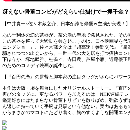
冴えない骨董コンビがどえらい仕掛けで一攫千金？
【中井貴一×佐々木蔵之介、日本が誇る俳優ｗ主演が実現！
あの千利休の幻の茶器が、茶の湯の聖地で発見された。その
この茶器を巡って大騒動を巻き起こすのは、日本映画界を代
ニングショー』、佐々木蔵之介は『超高速！参勤交代』『超
騙されつつの出会いから、一世一代の大芝居を打つ痛快コン
下ほうか、塚地武雅、桂雀々、寺田農、芦屋小雁、近藤優正
のためのコメディ映画が誕生した。
【『百円の恋』の監督と脚本家の注目タッグがさらにパワー
本作は大阪・堺を舞台にしたオリジナルストーリー。『百円の
再びのタッグに、更なるパワーを加えるのは、NHK連続テ
鑑定好きにはたまらない骨董トリビアを散りばめ、強欲うず
ん返しに持っていく手腕は見事という他ない。実力はあるも
からまさかのマコトにたどり着く、胸のすくような開運エン