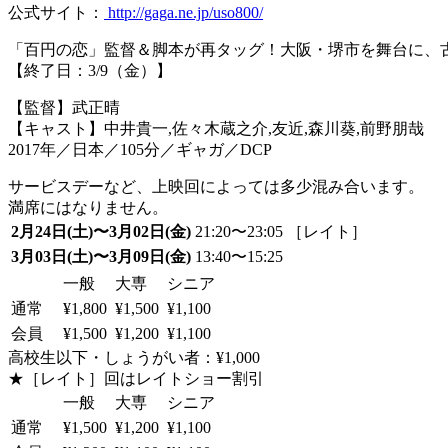
公式サイト：
http://gaga.ne.jp/uso800/
「百円の恋」監督＆脚本が再タッグ！大阪・堺市を舞台に、古
【終了日：3/9（金）】
【監督】武正晴
【キャスト】中井貴一,佐々木蔵之介,友近,森川葵,前野朋哉
2017年／日本／105分／ギャガ／DCP
サービスデーなど、上映回によっては多少混み合います。
満席にはなりません。
2月24日(土)〜3月02日(金)
21:20〜23:05 ［レイト］
3月03日(土)〜3月09日(金)
13:40〜15:25
一般
大専
シニア
通常
¥1,800
¥1,500
¥1,100
会員
¥1,500
¥1,200
¥1,100
高校生以下・しょうがい者：¥1,000
★［レイト］回はレイトショー割引
一般
大専
シニア
通常
¥1,500
¥1,200
¥1,100