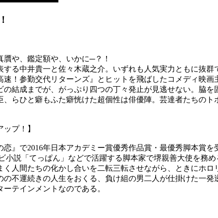
！
】
真贋や、鑑定額や、いかに─？！
表する中井貴一と佐々木蔵之介。いずれも人気実力ともに抜群
高速！参勤交代リターンズ』とヒットを飛ばしたコメディ映画
ビの結成までが、がっぷり四つの丁々発止が見逃せない。脇を
臣、らひと癖もふた癖恍けた超個性は俳優陣。芸達者たちのト
アップ！】
恋』で2016年日本アカデミー賞優秀作品賞・最優秀脚本賞
レビ小説「てっぱん」などで活躍する脚本家で堺親善大使を務め
まく人間たちの化かし合いを二転三転させながら、ときにホロ
のの不運続きの人生をおくる、負け組の男二人が仕掛けた一発
ターテインメントなのである。