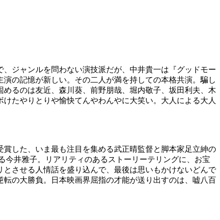
で、ジャンルを問わない演技派だが、中井貴一は『グッドモー
主演の記憶が新しい。その二人が満を持しての本格共演。騙し
固めるのは友近、森川葵、前野朋哉、堀内敬子、坂田利夫、木
ボけたやりとりや愉快てんやわんやに大笑い。大人による大人
を受賞した、いま最も注目を集める武正晴監督と脚本家足立紳の
る今井雅子。リアリティのあるストーリーテリングに、お宝
リとさせる人情話を盛り込んで、最後は思いもかけないどんで
逆転の大勝負。日本映画界屈指の才能が送り出すのは、嘘八百