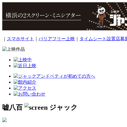
｜
スマホサイト
｜
バリアフリー上映
｜
タイムシート設置店募
嘘八百