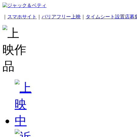
｜
スマホサイト
｜
バリアフリー上映
｜
タイムシート設置店募