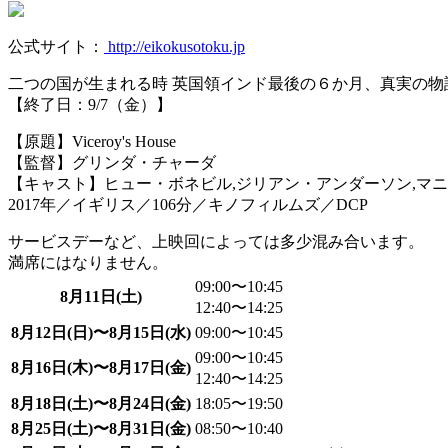
公式サイト：
http://eikokusotoku.jp
二つの国が生まれる時 英国領インド最後の６か月、真実の物
【終了日：9/7（金）】
【原題】Viceroy's House
【監督】グリンダ・チャーダ
【キャスト】ヒュー・ボネビル,ジリアン・アンダーソン,マニ
2017年／イギリス／106分／キノフィルムズ／DCP
サービスデーなど、上映回によっては多少混み合います。
満席にはなりません。
09:00〜10:45
8月11日(土)
12:40〜14:25
8月12日(日)〜8月15日(水)
09:00〜10:45
09:00〜10:45
8月16日(木)〜8月17日(金)
12:40〜14:25
8月18日(土)〜8月24日(金)
18:05〜19:50
8月25日(土)〜8月31日(金)
08:50〜10:40