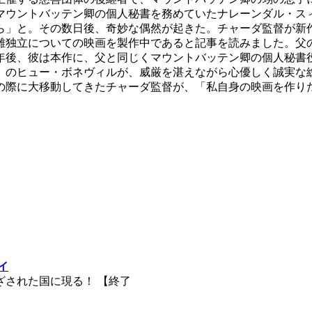
ッテン卿の個人秘書を務めていたナレーンダル・スィンフが書いた『Th
ら」と。その数日後、奇妙な偶然が起きた。チャーダ監督が新
離独立についての映画を製作中であると記事を読みました。父
年後、彼は本作に、父と同じくマウントバッテン卿の個人秘書
』のヒュー・ボネヴィルが、威厳を湛えながら心優しく誠実な
の際に大移動してきたチャーダ監督が、「私自身の映画を作り
イ
ざされた国に現る！ 【終了