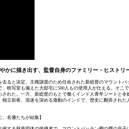
を鮮やかに描き出す、監督自身のファミリー・ヒストリ
を去ると決定。主権譲渡のため任命された新総督のマウントバ
屋で、映写室も備えた大邸宅に500人もの使用人が仕える。そ
わされた。一方、新総督のもとで働くインド人青年ジートと令
。独立前夜、混迷を深める激動のインドで、歴史に翻弄された
に、名優たちが結集】
主催する慈善団体の後継者で、マウントバッテン卿の甥の息子