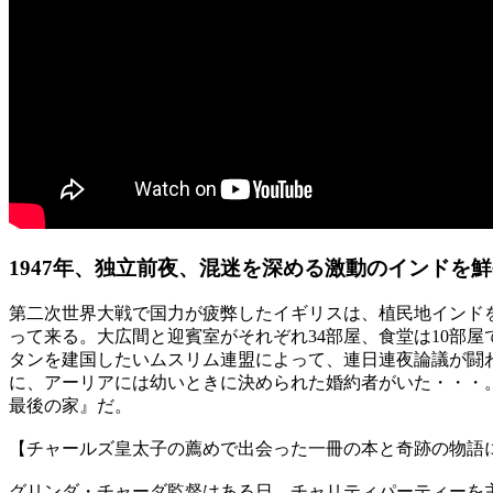
1947年、独立前夜、混迷を深める激動のインド
第二次世界大戦で国力が疲弊したイギリスは、植民地インド
って来る。大広間と迎賓室がそれぞれ34部屋、食堂は10部
タンを建国したいムスリム連盟によって、連日連夜論議が闘
に、アーリアには幼いときに決められた婚約者がいた・・・
最後の家』だ。
【チャールズ皇太子の薦めで出会った一冊の本と奇跡の物語
グリンダ・チャーダ監督はある日、チャリティパーティーを