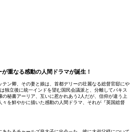
ーが重なる感動の人間ドラマが誕生！
ッテン卿、その妻と娘は、首都デリーの壮麗なる総督官邸にや
こでは独立後に統一インドを望む国民会議派と、分離してパキス
嬢の秘書アーリア、互いに惹かれあう2人だが、信仰が違う上
人々を鮮やかに描いた感動の人間ドラマ、それが『英国総督
にあたるチャールズ皇太子に出会った。彼に大叔父様について