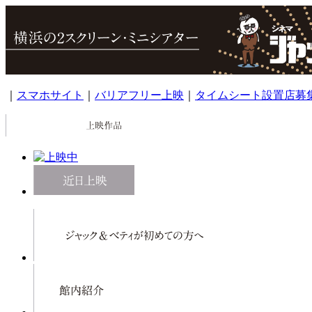
｜
スマホサイト
｜
バリアフリー上映
｜
タイムシート設置店募