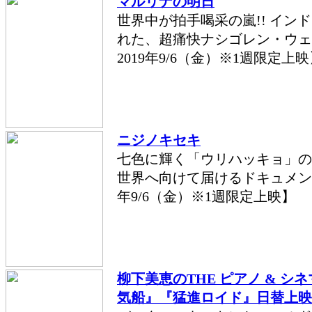
マルリナの明日
世界中が拍手喝采の嵐!! イン
れた、超痛快ナシゴレン・ウェ
2019年9/6（金）※1週限定上
ニジノキセキ
七色に輝く「ウリハッキョ」の
世界へ向けて届けるドキュメンタ
年9/6（金）※1週限定上映】
柳下美恵のTHE ピアノ & シネマ
気船』『猛進ロイド』日替上映