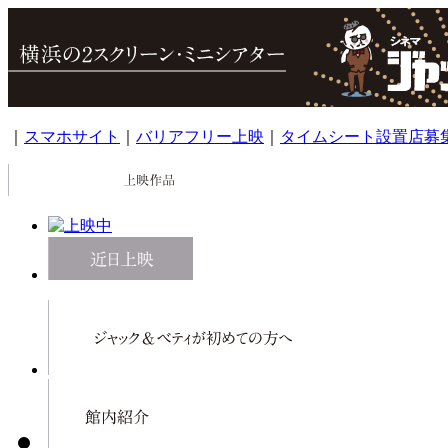
｜
スマホサイト
｜
バリアフリー上映
｜
タイムシート設置店募