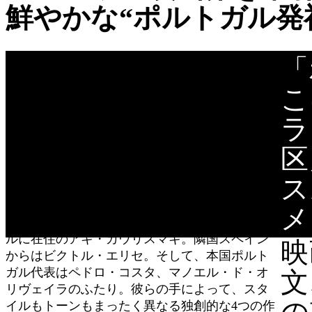
鮮やかな“ポルトガル発
「
「この街はどんな物語を語るべきなのだろ
う？」
こ
1143年にポルトガル王国が成立してから870年の
ラ
歴史を持つこの街で、いったいどんな物語が、
どんな映画が成立し得るのか？
区
プロデューサーによるこの問いかけに応えたの
は、現代のヨーロッパ映画界のみならず世界に
ス
名高い4人の巨匠たちだ。
メ
北欧フィンランド出身ながら20余年もポルトガ
ルに在住のアキ・カウリスマキ。隣国スペイン
映
からはビクトル・エリセ。そして、本国ポルト
ガル代表はペドロ・コスタ、マノエル・ド・オ
文
リヴェイラのふたり。彼らの手によって、スタ
イルもトーンもまったく異なる独創的な4つの作