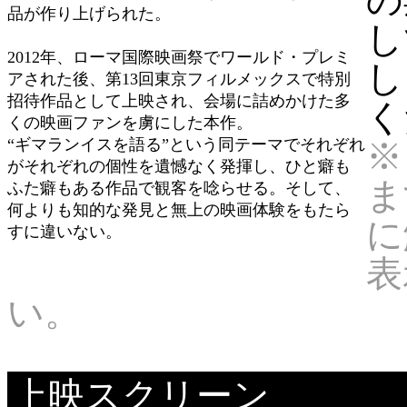
の
品が作り上げられた。
し
2012年、ローマ国際映画祭でワールド・プレミ
し
アされた後、第13回東京フィルメックスで特別
招待作品として上映され、会場に詰めかけた多
く
くの映画ファンを虜にした本作。
“ギマランイスを語る”という同テーマでそれぞれ
※
がそれぞれの個性を遺憾なく発揮し、ひと癖も
ま
ふた癖もある作品で観客を唸らせる。そして、
何よりも知的な発見と無上の映画体験をもたら
に
すに違いない。
表
い。
上映スクリーン