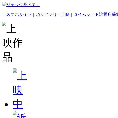
｜
スマホサイト
｜
バリアフリー上映
｜
タイムシート設置店募