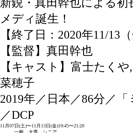
新鋭・真田幹也による初
メディ誕生！
【終了日：2020年11/
【監督】真田幹也
【キャスト】富士たくや,
菜穂子
2019年／日本／86分
／DCP
11月07日(土)〜11月13日(金)
19:45〜21:20
一般
大専
シニア