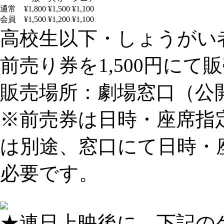
通常
¥1,800
¥1,500
¥1,100
会員
¥1,500
¥1,200
¥1,100
高校生以下・しょうがい者：
前売り券を1,500円にて
販売場所：劇場窓口（公
※前売券は日時・座席指
は別途、窓口にて日時・
必要です。
★連日上映後に、下記の