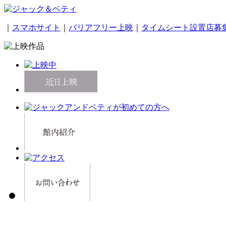
｜
スマホサイト
｜
バリアフリー上映
｜
タイムシート設置店募