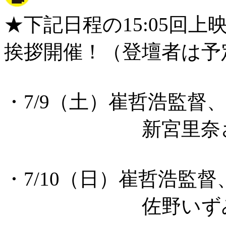
★下記日程の15:05回
挨拶開催！（登壇者は予
・7/9（土）崔哲浩監督
新宮里奈さ
・7/10（日）崔哲浩監
佐野いずみ