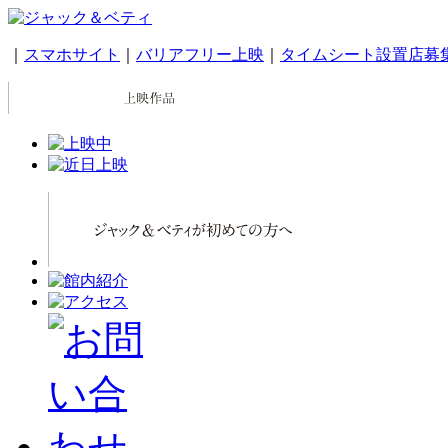
｜
スマホサイト
｜
バリアフリー上映
｜
タイムシート設置店募