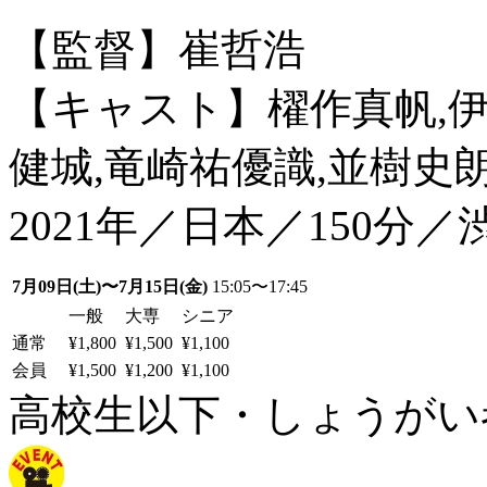
【監督】崔哲浩
【キャスト】櫂作真帆,伊
健城,竜崎祐優識,並樹史
2021年／日本／150分
7月09日(土)〜7月15日(金)
15:05〜17:45
一般
大専
シニア
通常
¥1,800
¥1,500
¥1,100
会員
¥1,500
¥1,200
¥1,100
高校生以下・しょうがい者：