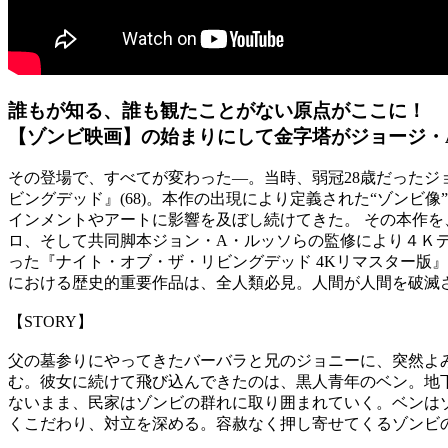
誰もが知る、誰も観たことがない原点がここに！
【ゾンビ映画】の始まりにして金字塔がジョージ・
その登場で、すべてが変わった―。当時、弱冠28歳だった
ビングデッド』(68)。本作の出現により定義された“ゾン
インメントやアートに影響を及ぼし続けてきた。 その本作を
ロ、そして共同脚本ジョン・A・ルッソらの監修により４Ｋ
った『ナイト・オブ・ザ・リビングデッド 4Kリマスター版
における歴史的重要作品は、全人類必見。人間が人間を破滅
【STORY】
父の墓参りにやってきたバーバラと兄のジョニーに、突然よ
む。彼女に続けて飛び込んできたのは、黒人青年のベン。地
ないまま、民家はゾンビの群れに取り囲まれていく。ベンは
くこだわり、対立を深める。容赦なく押し寄せてくるゾンビ