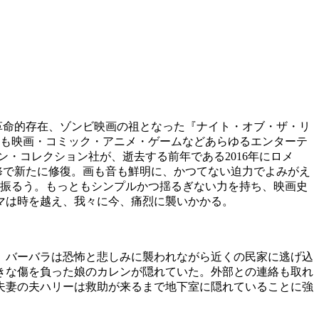
革命的存在、ゾンビ映画の祖となった『ナイト・オブ・ザ・リ
がらも映画・コミック・アニメ・ゲームなどあらゆるエンターテ
・コレクション社が、逝去する前年である2016年にロメ
修で新たに修復。画も音も鮮明に、かつてない迫力でよみがえ
を振るう。もっともシンプルかつ揺るぎない力を持ち、映画史
マは時を越え、我々に今、痛烈に襲いかかる。
、バーバラは恐怖と悲しみに襲われながら近くの民家に逃げ込
きな傷を負った娘のカレンが隠れていた。外部との連絡も取れ
夫妻の夫ハリーは救助が来るまで地下室に隠れていることに強