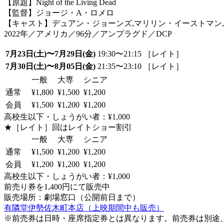
【原題】Night of the Living Dead
【監督】ジョージ・A・ロメロ
【キャスト】デュアン・ジョーンズ,マリリン・イーストマン
2022年／アメリカ／96分／アンプラグド／DCP
7月23日(土)〜7月29日(金)
19:30〜21:15 ［レイト］
7月30日(土)〜8月05日(金)
21:35〜23:10 ［レイト］
一般
大専
シニア
通常
¥1,800
¥1,500
¥1,200
会員
¥1,500
¥1,200
¥1,200
高校生以下・しょうがい者：¥1,000
★［レイト］回はレイトショー割引
一般
大専
シニア
通常
¥1,500
¥1,200
¥1,200
会員
¥1,200
¥1,200
¥1,200
高校生以下・しょうがい者：¥1,000
前売り券を1,400円にて販売中
販売場所：劇場窓口（公開前日まで）
有隣堂伊勢佐木町本店（上映期間中も販売）
※前売券は日時・座席指定券とは異なります。前売券は別途