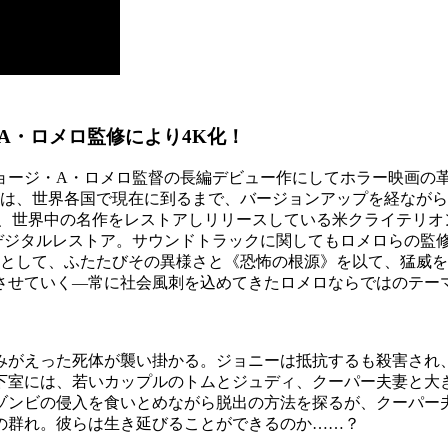
A・ロメロ監修により4K化！
ジョージ・A・ロメロ監督の長編デビュー作にしてホラー映画の
ビ像”は、世界各国で現在に到るまで、バージョンアップを経な
、世界中の名作をレストアしリリースしている米クライテリオン
デジタルレストア。サウンドトラックに関してもロメロらの監
』として、ふたたびその異様さと《恐怖の根源》を以て、猛威
させていく―常に社会風刺を込めてきたロメロならではのテー
みがえった死体が襲い掛かる。ジョニーは抵抗するも殺害され
下室には、若いカップルのトムとジュディ、クーパー夫妻と大
ゾンビの侵入を食いとめながら脱出の方法を探るが、クーパー
の群れ。彼らは生き延びることができるのか……？