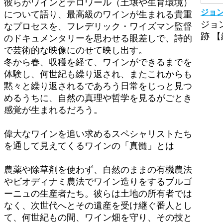
彼らがワインとテロワール（土壌や生育環境）
ジョ
について語り、最高級のワインが生まれる貴重
ジョ
なプロセスを、フレデリック・ワイズマン監督
跡 【
のドキュメンタリーを思わせる眼差しで、詩的
で芸術的な映像にのせて映し出す。
冬から春、収穫を経て、ワインができるまでを
体験し、何世紀も繰り返され、またこれからも
黙々と繰り返されるであろう日常をじっと見つ
めるうちに、自然の真理や哲学を見るがごとき
感覚が生まれるだろう。
偉大なワインを追い求めるスペシャリストたち
を通して見えてくるワインの「真髄」とは
農薬や除草剤を使わず、自然のままの有機農法
やビオディナミ農法でワイン造りをするブルゴ
ーニュの生産者たち。彼らは土地の所有者では
なく、次世代へとその遺産を受け継ぐ番人とし
て、何世紀もの間、ワイン畑を守り、その技と