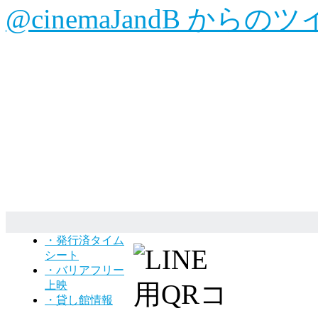
@cinemaJandB からの
・発行済タイム
シート
・バリアフリー
上映
・貸し館情報