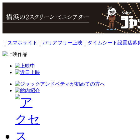
｜
スマホサイト
｜
バリアフリー上映
｜
タイムシート設置店募