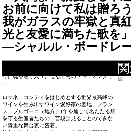
お前に向けて私は贈ろ
我がガラスの牢獄と真
光と友愛に満ちた歌を
―シャルル・ボードレー
関
「神に愛された土地」で世界最高峰のワイン造
りに魂を注ぐ人々に迫る至高のドキュメンタリ
ー
ロマネ＝コンティをはじめとする世界最高峰の
ワインを生み出すワイン愛好家の聖地、フラン
ス、ブルゴーニュ地方。1年を通じて名だたる畑
を守る生産者たちの、普段は見ることのできな
い貴重な舞台裏に密着。