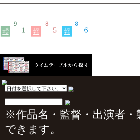
9
8
8
1
5
6
上映
上映
上映
予定
予定
予定
※作品名・監督・出演者・
できます。