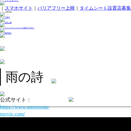
｜
スマホサイト
｜
バリアフリー上映
｜
タイムシート設置店募集
雨の詩
公式サイト：
https://www.amenouta-
movie.com/