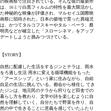
の映画祭で注目されている。そんな彼の最新作
は、16ミリ白黒フィルムの特性を最大限活かし
た神秘的な映像が評価され、マルセイユ国際映
画祭に招待された。日本の僻地で育った異端児
は、かつてタルコフスキーやタル・ベーラ、蔡
明亮などが確立した「スローシネマ」をアップ
デートしようと挑みつづけている。
【STORY】
自然に配慮した生活をするジンとテラは、雨水
をろ過し生活 用水に変える循環機能をもった
「アースシップ」という家に住みながら、自給
自足の生活に挑んでいる。都会から移住し てき
たジンは、地元民のテラから狩りなど田舎での
暮らし方を教わり、文学や詩を楽しむように自
然を理解していく。自分たちで野菜を作り、自
然の中で生きることに意義を感じていたふたり