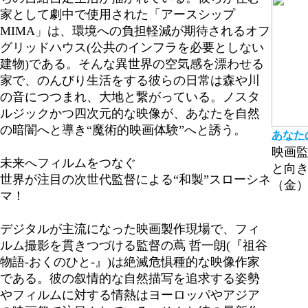
家として劇中で使用された「アースシップ
MIMA」は、環境への負担軽減が期待されるオフ
グリッドハウス(公共のインフラを必要としない
建物)である。そんな異世界の空気感を漂わせる
家で、のんびり生活をする彼らの日常は森や川
の音につつまれ、大地と繋がっている。ノスタ
ルジックかつ四次元的な映像が、あなたを自然
の暗闇へと導き“魔術的映画体験”へと誘う。
あなた
映画監
未来へフィルムをつなぐ
と向き
世界が注目の次世代監督による“和製”スローシネ
（金
マ！
デジタルが主流になった映画製作現場で、フィ
ルム撮影を貫きつづける監督の蔦 哲一朗(『祖谷
物語-おくのひと-』)は絶滅危惧種的な映像作家
である。彼の叙情的な自然描写を追求する姿勢
やフィルムに対する情熱はヨーロッパやアジア