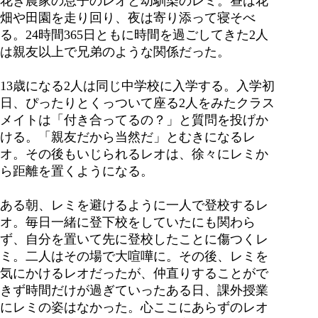
花き農家の息子のレオと幼馴染のレミ。昼は花
畑や田園を走り回り、夜は寄り添って寝そべ
る。24時間365日ともに時間を過ごしてきた2人
は親友以上で兄弟のような関係だった。
13歳になる2人は同じ中学校に入学する。入学初
日、ぴったりとくっついて座る2人をみたクラス
メイトは「付き合ってるの？」と質問を投げか
ける。「親友だから当然だ」とむきになるレ
オ。その後もいじられるレオは、徐々にレミか
ら距離を置くようになる。
ある朝、レミを避けるように一人で登校するレ
オ。毎日一緒に登下校をしていたにも関わら
ず、自分を置いて先に登校したことに傷つくレ
ミ。二人はその場で大喧嘩に。その後、レミを
気にかけるレオだったが、仲直りすることがで
きず時間だけが過ぎていったある日、課外授業
にレミの姿はなかった。心ここにあらずのレオ