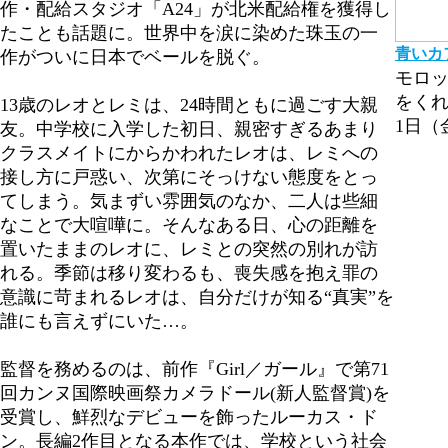
作・配給スタジオ「A24」が北米配給権を獲得し
たことも話題に。世界中を涙に染めた珠玉の一
青いカ
作がついに日本でベールを脱ぐ。
モロッ
をくれ
13歳のレオとレミは、24時間ともに過ごす大親
1日（
友。中学校に入学した初日、親密すぎるあまり
クラスメイトにからかわれたレオは、レミへの
接し方に戸惑い、次第にそっけない態度をとっ
てしまう。気まずい雰囲気のなか、二人は些細
なことで大喧嘩に。そんなある日、心の距離を
置いたままのレオに、レミとの突然の別れが訪
れる。季節は移り変わるも、喪失感を抱え罪の
意識に苛まれるレオは、自分だけが知る“真実”を
誰にも言えずにいた…。
監督を務めるのは、前作『Girl／ガール』で第71
回カンヌ国際映画祭カメラドール(新人監督賞)を
受賞し、鮮烈なデビューを飾ったルーカス・ド
ン。長編2作目となる本作では、学校という社会