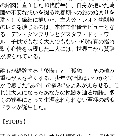
の縮図に直面した10代前半に、自身が抱いた葛
藤や不安な想いを綴る思春期への旅の始まりを
瑞々しく繊細に描いた。主人公・レオと幼馴染
のレミを演じるのは、本作で俳優デビューとな
るエデン・ダンブリンとグスタフ・ドゥ・ワエ
ル。子供でもなく大人でもない10代特有の揺れ
動く心情を表現した二人には、世界中から賛辞
が贈られている。
誰もが経験する「後悔」と「孤独」。その積み
重ねが人を強くする。少年の記憶はいつかどこ
かで感じた“あの日の痛み”をよみがえらせる。こ
れは大人になったあなたの軌跡を辿る物語。多
くの観客にとって生涯忘れられない至極の感涙
ドラマが誕生した。
【STORY】