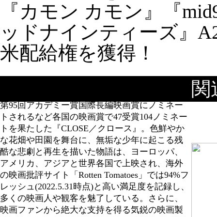
『カモン カモン』『mid9
ッドナインティーズ』A2
米配給権を獲得！
第75回カンヌ国際映画祭で「観客が最も泣いた
関
映画」(BBC.com)と称されグランプリを受賞し、
第95回アカデミー賞国際長編映画賞にノミネー
トされるなど各国の映画賞で47受賞104ノミネー
トを果たした『CLOSE／クロース』。色鮮やか
な花畑や田園を舞台に、無垢な少年に起こる残
酷な悲劇と再生を描いた物語は、ヨーロッパ、
アメリカ、アジアと世界各国で上映され、海外
の映画批評サイト「Rotten Tomatoes」では94%フ
レッシュ(2022.5.31時点)と高い満足度を記録し、
多くの映画人や観客を魅了している。さらに、
映画ファンから絶大な支持を得る気鋭の映画製