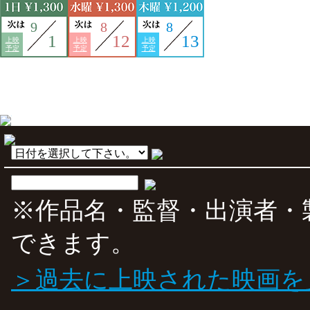
9
8
8
1
12
13
上映
上映
上映
予定
予定
予定
※作品名・監督・出演者・
できます。
＞過去に上映された映画を