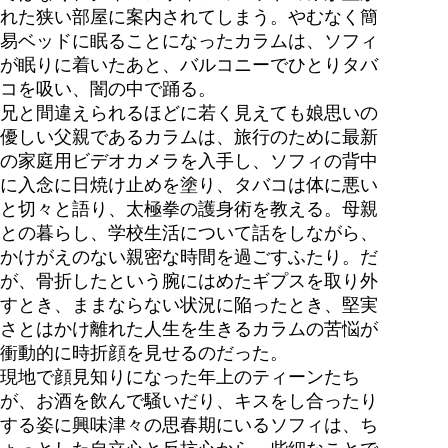
れた狭い部屋に案内されてしまう。やむなく簡
易ベッドに眠ることになったカラムは、ソフィ
が眠りに着いたあと、バルコニーでひとりタバ
コを吸い、闇の中で踊る。
兄と間違えられるほどに若く見えても娘思いの
優しい父親であるカラムは、旅行のために最新
の家庭用ビデオカメラを入手し、ソフィの背中
に入念に日焼け止めを塗り、タバコは体に悪い
と切々と語り、太極拳の護身術を教える。母親
との暮らし、学校生活について話をしながら、
かけがえのない親密な時間を過ごすふたり。だ
が、骨折したという腕にはめたギプスを取り外
すとき、ままならない状況に陥ったとき、堅実
さとはかけ離れた人生を生きるカラムの苦悩が
衝動的に時折顔を見せるのだった。
現地で顔見知りになった年上のティーンたち
が、お酒を飲んで騒いだり、キスをし合ったり
する姿に興味津々の思春期にいるソフィは、ち