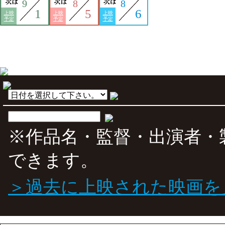
9
8
8
1
5
6
上映
上映
上映
予定
予定
予定
※作品名・監督・出演者・
できます。
＞過去に上映された映画を