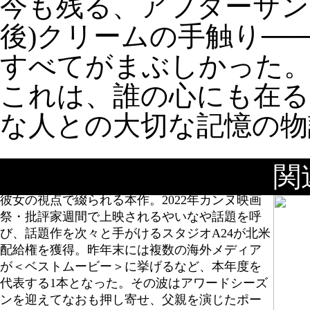
今も残る、アフターサン
後)クリームの手触り──
すべてがまぶしかった
これは、誰の心にも在る
な人との大切な記憶の物
11歳のソフィが父親とふたりきりで過ごした夏
関
休みを、その20年後、父親と同じ年齢になった
彼女の視点で綴られる本作。2022年カンヌ映画
祭・批評家週間で上映されるやいなや話題を呼
び、話題作を次々と手がけるスタジオA24が北米
配給権を獲得。昨年末には複数の海外メディア
が＜ベストムービー＞に挙げるなど、本年度を
代表する1本となった。その波はアワードシーズ
ンを迎えてなおも押し寄せ、父親を演じたポー