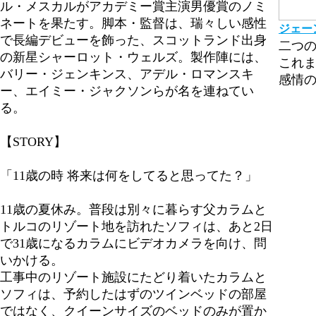
ル・メスカルがアカデミー賞主演男優賞のノミ
ネートを果たす。脚本・監督は、瑞々しい感性
ジェー
で長編デビューを飾った、スコットランド出身
二つ
の新星シャーロット・ウェルズ。製作陣には、
これ
バリー・ジェンキンス、アデル・ロマンスキ
感情の
ー、エイミー・ジャクソンらが名を連ねてい
る。
【STORY】
「11歳の時 将来は何をしてると思ってた？」
11歳の夏休み。普段は別々に暮らす父カラムと
トルコのリゾート地を訪れたソフィは、あと2日
で31歳になるカラムにビデオカメラを向け、問
いかける。
工事中のリゾート施設にたどり着いたカラムと
ソフィは、予約したはずのツインベッドの部屋
ではなく、クイーンサイズのベッドのみが置か