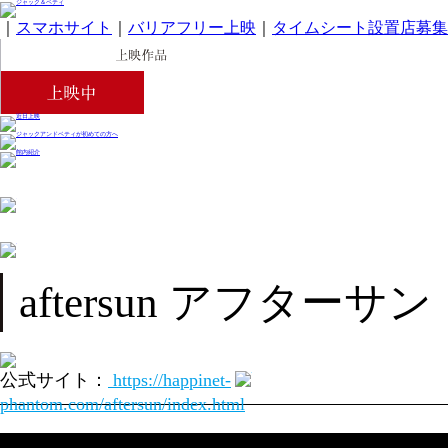
｜
スマホサイト
｜
バリアフリー上映
｜
タイムシート設置店募集
aftersun アフターサン
公式サイト：
https://happinet-
phantom.com/aftersun/index.html