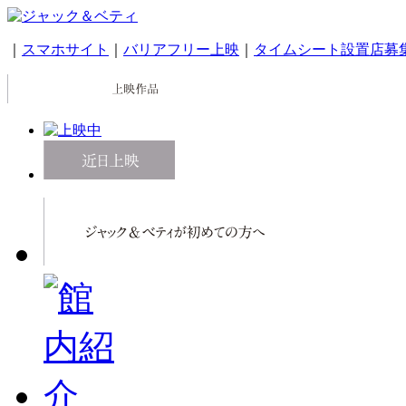
｜
スマホサイト
｜
バリアフリー上映
｜
タイムシート設置店募