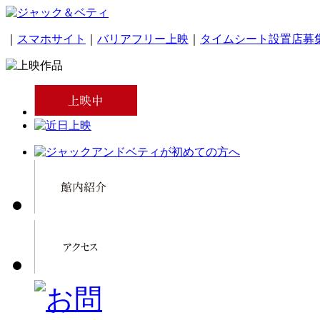
｜
スマホサイト
｜
バリアフリー上映
｜
タイムシート設置店募