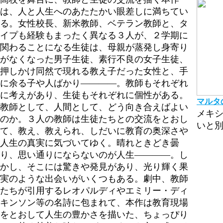
は、人と人生へのあたたかい眼差しに満ちてい
る。女性校長、新米教師、ベテラン教師と、タ
イプも経験もまったく異なる３人が、２学期に
関わることになる生徒は、母親が蒸発し身寄り
がなくなった男子生徒、素行不良の女子生徒、
押しかけ同然で現れる教え子だった女性と、手
に余る子や人ばかり――――。教師もそれぞれ
に考えがあり、生徒もそれぞれに個性がある。
マルタ
教師として、人間として、どう向き合えばよい
メキ
のか。３人の教師は生徒たちとの交流をとおし
いと
て、教え、教えられ、しだいに教育の奥深さや
人生の真実に気づいてゆく。晴れときどき曇
り、思い通りにならないのが人生――――。し
かし、そこには驚きや発見があり、光り輝く果
実のような出会いがいくつもある。劇中、教師
たちが引用するレオパルディやエミリー・ディ
キンソン等の名詩に包まれて、本作は教育現場
をとおして人生の豊かさを描いた、ちょっぴり