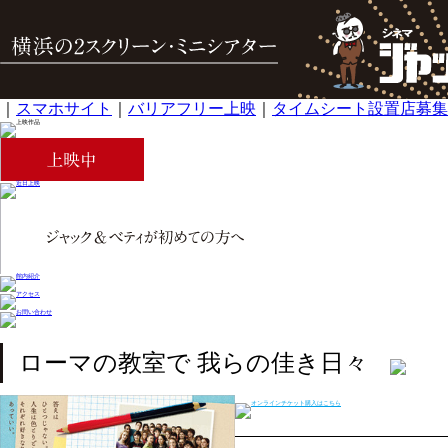
｜
スマホサイト
｜
バリアフリー上映
｜
タイムシート設置店募集
ローマの教室で 我らの佳き日々