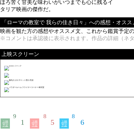
ほろ苦く甘美な味わいがいつまでも心に残るイ
タリア映画の傑作だ。
「ローマの教室で 我らの佳き日々」への感想・オスス
映画を観た方の感想やオススメ文、これから鑑賞予定の方
※コメントは承認後に表示されます。作品の詳細（ネ
上映スクリーン
9
8
8
1
5
6
上映
上映
上映
予定
予定
予定