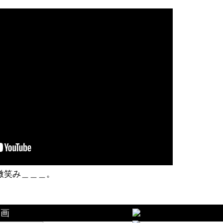
微笑み＿＿＿。
映画