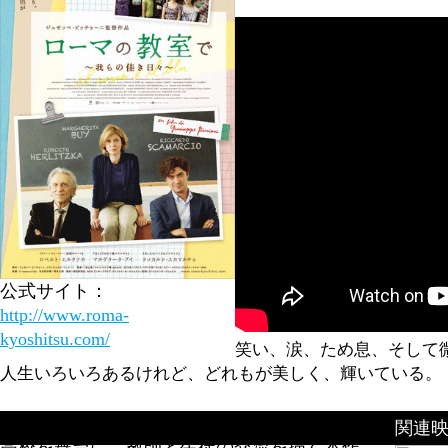
公式サイト：
http://www.roma-
kyoshitsu.com/
笑い、涙、ため息、そして
人生いろいろあるけれど、どれもが美しく、輝いている。
風爽やかな春から緑豊かな夏へ、ローマの公立
関連
高校を舞台に、教師と生徒の交流を描く本作