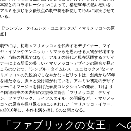
本家とのコラボレーションによって、構想50年の熱い想いを、
アルミを演じる女優視点の劇中劇を駆使して巧みに結実させて
いる。
【“シンプル・タイムレス・ユニセックス” ＜マリメッコ＞の原
点】
劇中には、初期＜マリメッコ＞を代表するデザイナー、マイ
ヤ・イソラやアンニッカ・リマラらを思わせる人物が登場する
が、当時の再現ではなく、アルミの時代と現在活躍するデザイ
ナーによる新旧の美しい＜マリメッコ＞デザインの融合が見ど
ころのひとつ。“シンプル・タイムレス・ユニセックス”な＜マ
リメッコ＞の先鋭的でしなやかなスピリットは、創業から65年
を経た今も、脈々と受け継がれている。アルミや初期のデザイ
ナーにオマージュを捧げた春夏コレクションの発表、1月より
全国巡回中の国内初の大規模展覧会「マリメッコ展—デザイ
ン、ファブリック、ライフスタイル」の開催など、＜マリメッ
コ＞の原点を振り返るのにふさわしい「マリメッコ・イヤー」
の2016年に、本作も満を持しての公開となる。
「ファブリックの女王」へ