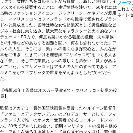
ックで、女性たちをコルセットから解放し、新しい時代のライ
ノーマ
フスタイルを提案することに、生涯情熱を注いだ。60年代には
これま
当時のファッションアイコン、ジャクリーン・ケネディが愛用
ネ・レゼ
し、＜マリメッコ＞はフィンランドから世界で愛されるブラン
ドへと急成長した。当時は稀な女性起業家として男性偏重なビ
ジネス社会に乗り込み、破天荒なキャラクターと天才的なプロ
デュース・PR力で、何度も襲いかかる破産の危機、夫や家族
との軋轢などのあらゆる困難と闘い「何をも恐れなかった」ア
ルミの人生。そこには「美」への飽くなき探究心と、みんなが
幸せに働き、生きていける理想郷 “マリメッコ村”をつくる大き
な「夢」、そして従業員たちへの厳しくも温かい「愛」があふ
れていた。＜マリメッコ＞はアルミの人生のすべてであり、ア
ルミこそがファブリックで世界を変えようとした“女王”だっ
た。
【構想50年！監督はオスカー受賞者で＜マリメッコ＞初期の役
員】
監督はアカデミー賞外国語映画賞を受賞したベルイマン監督作
『ファニーとアレクサンデル』のプロデューサーとして、フィ
ンランド人で唯一のオスカー受賞者であるヨールン・ドンネ
ル。30代でアルミに出会い、初期＜マリメッコ＞の役員を務め
た。アルミを知る生き証人として自らメガホンを取り、若い脚