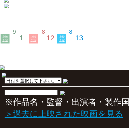
9
8
8
1
12
13
上映
上映
上映
予定
予定
予定
※作品名・監督・出演者・製作
＞過去に上映された映画を見る