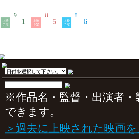
9
8
8
1
5
6
上映
上映
上映
予定
予定
予定
※作品名・監督・出演者・
できます。
＞過去に上映された映画を