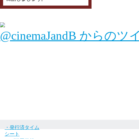
@cinemaJandB からの
・発行済タイム
シート