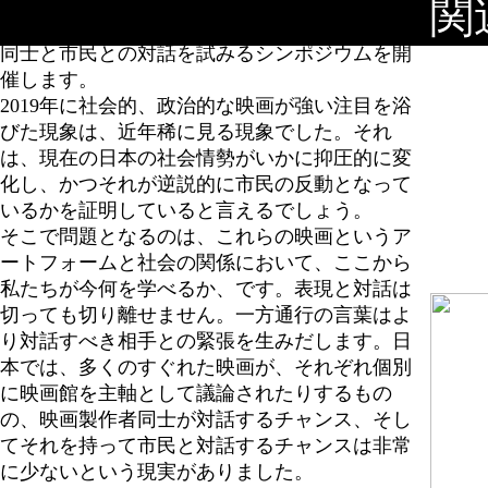
NOddIN 4th Exhibitionのイベントとして、2019年
関
のすぐれた「社会映画」を上映し、映画製作者
同士と市民との対話を試みるシンポジウムを開
催します。
2019年に社会的、政治的な映画が強い注目を浴
びた現象は、近年稀に見る現象でした。それ
は、現在の日本の社会情勢がいかに抑圧的に変
化し、かつそれが逆説的に市民の反動となって
いるかを証明していると言えるでしょう。
そこで問題となるのは、これらの映画というア
ートフォームと社会の関係において、ここから
私たちが今何を学べるか、です。表現と対話は
切っても切り離せません。一方通行の言葉はよ
り対話すべき相手との緊張を生みだします。日
本では、多くのすぐれた映画が、それぞれ個別
に映画館を主軸として議論されたりするもの
の、映画製作者同士が対話するチャンス、そし
てそれを持って市民と対話するチャンスは非常
に少ないという現実がありました。