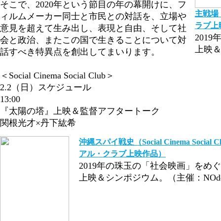
そこで、2020年という節目の年の幕開けに、フ
主戦場（
ィルムメーカー同士と市民との対話を、立場や
ラブ上
意見を超えて生み出し、表現と自由、そして社
201
会と政治、またこの国で生きることについて対
上映＆
話すべき特異点を創出してまいります。
＜Social Cinema Social Club＞
2.2（日）スケジュール
13:00
『太陽の塔』上映＆監督アフタートーク
関根光才×丹下紘希
沖縄スパイ戦史（Social Cinema Soci
アル・クラブ上映作品）
2019年の珠玉の「社会映画」をめ
上映＆シンポジウム。（主催：NOdd