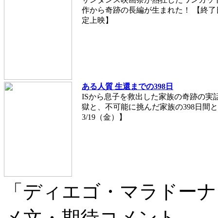
作から奇跡の長編が生まれた！ 【終了日：
定上映】
ある人質 生還までの398日
ISから息子を救出した家族の奇跡の実
獄と、不可能に挑んだ家族の398日間とは
3/19（金）】
「ディエゴ・マラドーナ
メ文・期待コメント