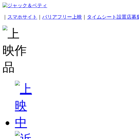
｜
スマホサイト
｜
バリアフリー上映
｜
タイムシート設置店募