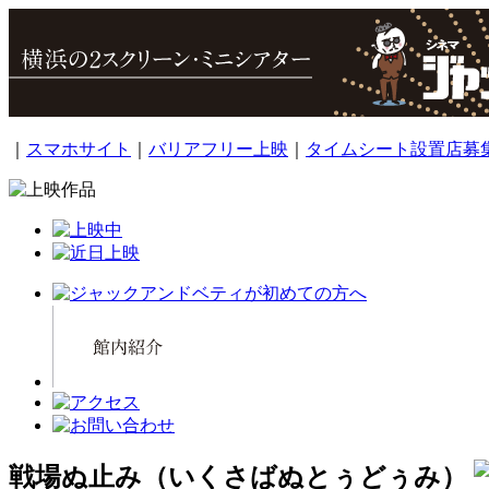
｜
スマホサイト
｜
バリアフリー上映
｜
タイムシート設置店募
戦場ぬ止み（いくさばぬとぅどぅみ）