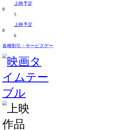
上映予定
8
5
上映予定
8
6
各種割引・サービスデー