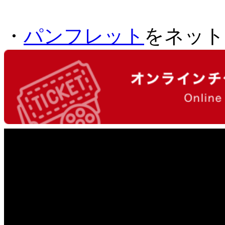
・
パンフレット
をネット