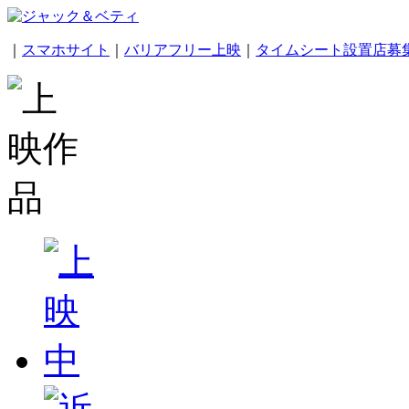
｜
スマホサイト
｜
バリアフリー上映
｜
タイムシート設置店募